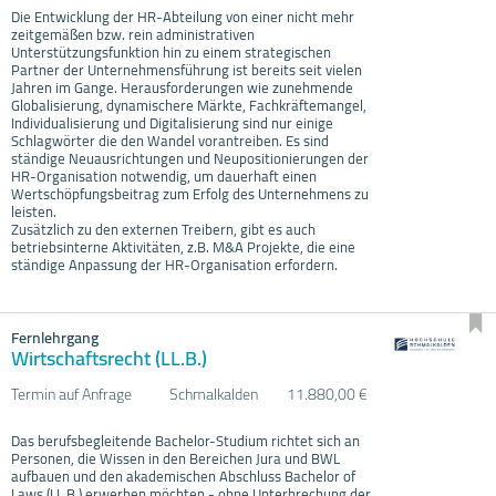
Die Entwicklung der HR-Abteilung von einer nicht mehr
zeitgemäßen bzw. rein administrativen
Unterstützungsfunktion hin zu einem strategischen
Partner der Unternehmensführung ist bereits seit vielen
Jahren im Gange. Herausforderungen wie zunehmende
Globalisierung, dynamischere Märkte, Fachkräftemangel,
Individualisierung und Digitalisierung sind nur einige
Schlagwörter die den Wandel vorantreiben. Es sind
ständige Neuausrichtungen und Neupositionierungen der
HR-Organisation notwendig, um dauerhaft einen
Wertschöpfungsbeitrag zum Erfolg des Unternehmens zu
leisten.
Zusätzlich zu den externen Treibern, gibt es auch
betriebsinterne Aktivitäten, z.B. M&A Projekte, die eine
ständige Anpassung der HR-Organisation erfordern.
Fernlehrgang
Wirtschaftsrecht (LL.B.)
Termin auf Anfrage
Schmalkalden
11.880,00 €
Das berufsbegleitende Bachelor-Studium richtet sich an
Personen, die Wissen in den Bereichen Jura und BWL
aufbauen und den akademischen Abschluss Bachelor of
Laws (LL.B.) erwerben möchten - ohne Unterbrechung der