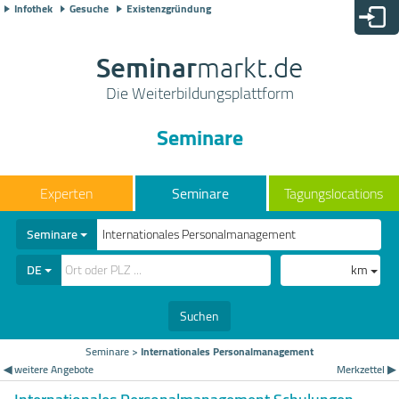
Infothek
Gesuche
Existenzgründung
Seminar
markt.de
Die Weiterbildungsplattform
Seminare
Seminare
Tagungslocations
Seminare
DE
km
Suchen
Seminare
>
Internationales Personalmanagement
◀ weitere Angebote
Merkzettel ▶