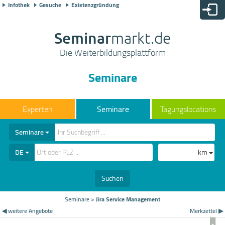
Infothek
Gesuche
Existenzgründung
Seminar
markt.de
Die Weiterbildungsplattform
Seminare
Seminare
Tagungslocations
Seminare
DE
km
Suchen
Seminare
>
Jira Service Management
◀ weitere Angebote
Merkzettel ▶