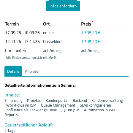
Infos anfordern
*
Termin
Ort
Preis
17.09.
26- 18.09.
26
online
1.535,10 €
12.11.
26- 13.11.
26
Düsseldorf
1.535,10 €
firmenintern
auf Anfrage
auf Anfrage
*
Alle Preise verstehen sich inkl. MwSt.
Details
Anbieter
Detaillierte Informationen zum Seminar
Inhalte:
Einführung Projekte Kundenportal Backend Kundenverwaltung
Workflows im JSM Queue Management SLAs konfigurieren
Confluence als Knowledge Base JQL im JSM Automation in JSM
Reports
Dauer/zeitlicher Ablauf:
2 Tage