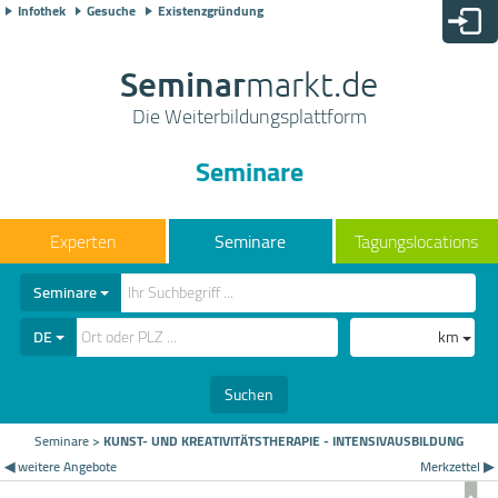
Infothek
Gesuche
Existenzgründung
Seminar
markt.de
Die Weiterbildungsplattform
Seminare
Seminare
Tagungslocations
Seminare
DE
km
Suchen
Seminare
>
KUNST- UND KREATIVITÄTSTHERAPIE - INTENSIVAUSBILDUNG
◀ weitere Angebote
Merkzettel ▶