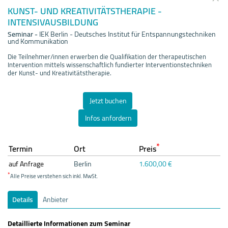
KUNST- UND KREATIVITÄTSTHERAPIE -
INTENSIVAUSBILDUNG
Seminar
-
IEK Berlin - Deutsches Institut für Entspannungstechniken
und Kommunikation
Die Teilnehmer/innen erwerben die Qualifikation der therapeutischen
Intervention mittels wissenschaftlich fundierter Interventionstechniken
der Kunst- und Kreativitätstherapie.
Jetzt buchen
Infos anfordern
*
Termin
Ort
Preis
auf Anfrage
Berlin
1.600,00 €
*
Alle Preise verstehen sich inkl. MwSt.
Details
Anbieter
Detaillierte Informationen zum Seminar