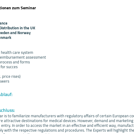
ationen zum Seminar
ance
stribution in the UK
weden and Norway
enmark
e health care system
 reimbursement assessment
rocess and forms
for succes
 price rises)
swers
Ablauf:
schluss:
ar is to familiarize manufacturers with regulatory affairs of certain European co
re attractive destinations for medical devices. However, demand and marketing
 entry. In order to access the market in an effective and efficient way, manufac
y with the respective regulations and procedures. The Experts will highlight t