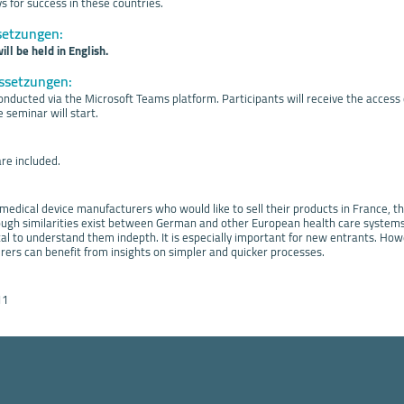
 for success in these countries.
setzungen:
ll be held in English.
ssetzungen:
onducted via the Microsoft Teams platform. Participants will receive the access
 seminar will start.
re included.
medical device manufacturers who would like to sell their products in France, t
ough similarities exist between German and other European health care systems,
ital to understand them indepth. It is especially important for new entrants. Ho
ers can benefit from insights on simpler and quicker processes.
11