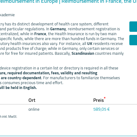
reimbursement in Europe | Reimbursement in France, the 
kademie
y has its distinct development of health care system, different
nd particular regulations. In
Germany
, reimbursement registration is
centralized, while in
France
, the Health Insurance is run by two main
specific funds, while there are more than hundred funds in Germany. The
utory health insurances also vary. For instance, all
UK
residents receive
and products free of charge; while in Germany, only certain services or
e for free for insured patients. Basically,
Scandinavian
countries mainly
vice registration in a certain list or directory is required in all these
re, required documentation, fees, validity and resulting
 are country-dependent
. For manufacturers to familiarize themselves
es consumes precious time and effort.
ll be held in English.
*
Ort
Preis
online
589,05 €
h inkl. MwSt.