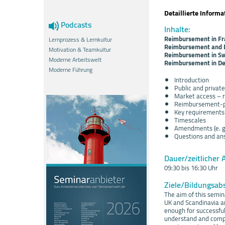
Detaillierte Inform
Podcasts
Inhalte:
Reimbursement in Fr
Lernprozess & Lernkultur
Reimbursement and Di
Motivation & Teamkultur
Reimbursement in S
Moderne Arbeitswelt
Reimbursement in D
Moderne Führung
Introduction
Public and privat
Market access –
Reimbursement-p
Key requirements 
Timescales
Amendments (e. g.
Questions and an
Dauer/zeitlicher 
09:30 bis 16:30 Uhr
Ziele/Bildungsab
The aim of this semin
UK and Scandinavia a
enough for successful
understand and compl