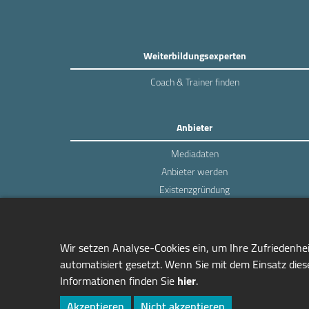
Weiterbildungsexperten
Coach & Trainer finden
Anbieter
Mediadaten
Anbieter werden
Existenzgründung
Login
Wir setzen Analyse-Cookies ein, um Ihre Zufriedenhe
automatisiert gesetzt. Wenn Sie mit dem Einsatz diese
Informationen finden Sie
hier
.
managerSeminare Verlags GmbH
Endenicher Str. 41
Akzeptieren
Nicht akzeptieren