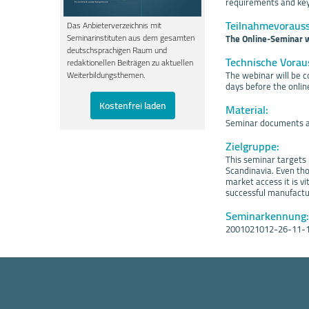
requirements and keys
Teilnahmevoraus
Das Anbieterverzeichnis mit
Seminarinstituten aus dem gesamten
The Online-Seminar wi
deutschsprachigen Raum und
Technische Vorau
redaktionellen Beiträgen zu aktuellen
The webinar will be c
Weiterbildungsthemen.
days before the online
Kostenfrei laden
Material:
Seminar documents a
Zielgruppe:
This seminar targets 
Scandinavia. Even th
market access it is v
successful manufactur
Seminarkennung:
2001021012-26-11-