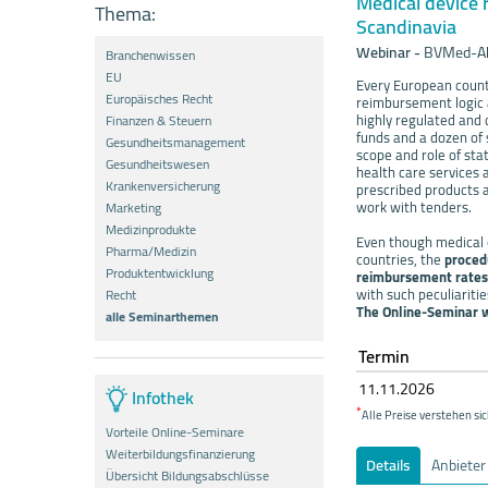
Medical device 
Thema:
Scandinavia
Webinar
-
BVMed-A
Branchenwissen
EU
Every European countr
Europäisches Recht
reimbursement logic a
highly regulated and 
Finanzen & Steuern
funds and a dozen of 
Gesundheitsmanagement
scope and role of stat
Gesundheitswesen
health care services 
Krankenversicherung
prescribed products ar
work with tenders.
Marketing
Medizinprodukte
Even though medical de
Pharma/Medizin
countries, the
procedu
Produktentwicklung
reimbursement rates
with such peculiariti
Recht
The Online-Seminar wi
alle Seminarthemen
Termin
11.11.
20
26
Infothek
*
Alle Preise verstehen sic
Vorteile Online-Seminare
Weiterbildungsfinanzierung
Details
Anbieter
Übersicht Bildungsabschlüsse