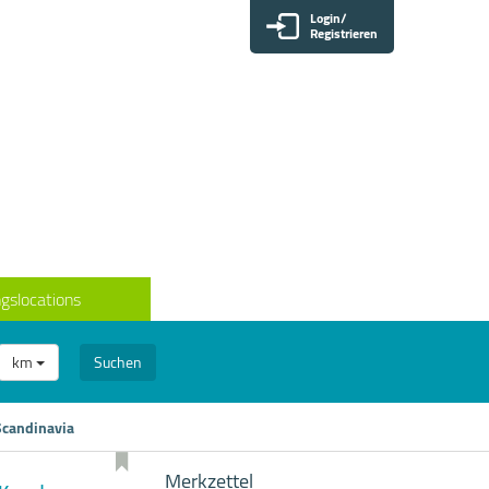
Login/
Registrieren
gslocations
km
Suchen
Scandinavia
Merkzettel