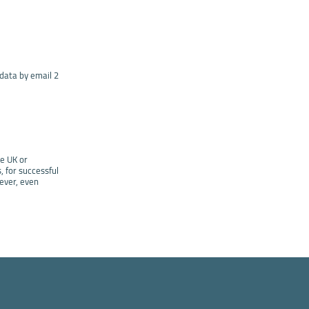
 data by email 2
he UK or
 for successful
wever, even