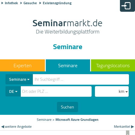
Infothek
Gesuche
Existenzgründung
Seminar
markt.de
Die Weiterbildungsplattform
Seminare
Seminare
Tagungslocations
Seminare
DE
km
Suchen
Seminare
>
Microsoft Azure Grundlagen
◀ weitere Angebote
Merkzettel ▶