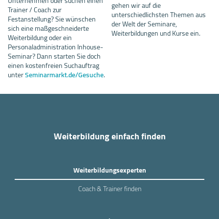
Unternehmen oder suchen einen
gehen wir auf die
Trainer / Coach zur
unterschiedlichsten Themen aus
Festanstellung? Sie wünschen
der Welt der Seminare,
sich eine maßgeschneiderte
Weiterbildungen und Kurse ein.
Weiterbildung oder ein
Personaladministration Inhouse-
Seminar? Dann starten Sie doch
einen kostenfreien Suchauftrag
unter
Seminarmarkt.de/Gesuche
.
Weiterbildung einfach finden
Weiterbildungsexperten
Coach & Trainer finden