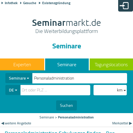
Infothek
Gesuche
Existenzgründung
Seminar
markt.de
Die Weiterbildungsplattform
Seminare
Seminare
Tagungslocations
Seminare
DE
km
Suchen
Seminare
>
Personaladministration
◀ weitere Angebote
Merkzettel ▶