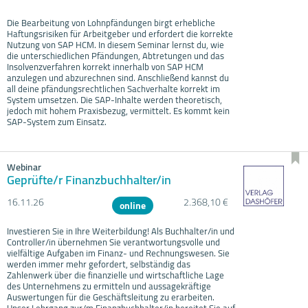
Die Bearbeitung von Lohnpfändungen birgt erhebliche
Haftungsrisiken für Arbeitgeber und erfordert die korrekte
Nutzung von SAP HCM. In diesem Seminar lernst du, wie
die unterschiedlichen Pfändungen, Abtretungen und das
Insolvenzverfahren korrekt innerhalb von SAP HCM
anzulegen und abzurechnen sind. Anschließend kannst du
all deine pfändungsrechtlichen Sachverhalte korrekt im
System umsetzen. Die SAP-Inhalte werden theoretisch,
jedoch mit hohem Praxisbezug, vermittelt. Es kommt kein
SAP-System zum Einsatz.
Webinar
Geprüfte/r Finanzbuchhalter/in
16.11.
26
2.368,10 €
online
Investieren Sie in Ihre Weiterbildung! Als Buchhalter/in und
Controller/in übernehmen Sie verantwortungsvolle und
vielfältige Aufgaben im Finanz- und Rechnungswesen. Sie
werden immer mehr gefordert, selbständig das
Zahlenwerk über die finanzielle und wirtschaftliche Lage
des Unternehmens zu ermitteln und aussagekräftige
Auswertungen für die Geschäftsleitung zu erarbeiten.
Unser Lehrgang zur/m Finanzbuchhalter/in bereitet Sie auf