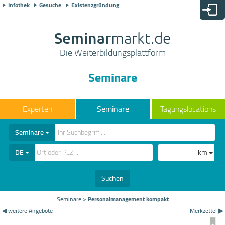
Infothek
Gesuche
Existenzgründung
Seminar
markt.de
Die Weiterbildungsplattform
Seminare
Seminare
Tagungslocations
Seminare
DE
km
Suchen
Seminare
>
Personalmanagement kompakt
◀ weitere Angebote
Merkzettel ▶