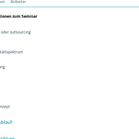
ten
Anbieter
ationen zum Seminar
 oder outsourcing
duktspektrum
ung
onzept
Ablauf:
schluss: