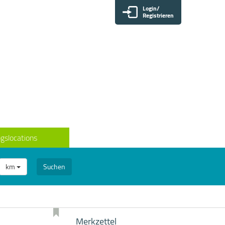
Login/
Registrieren
gslocations
km
Suchen
Merkzettel