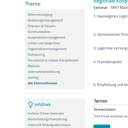
Regionale Koop
Thema:
Seminar
-
MKT Manf
Altersversorgung
1. Hauseigenes Lager
Beziehungsmanagement
Finanzen & Steuern
Kommunikation
2. Gemeinsames Pro
Kooperationsmanagement
Lernen und Gedächtnis
3. Lagerlose Versorg
Organisationsmanagement
Outsourcing
Persönliche & soziale Kompetenzen
4. Praxisbeispiele
Rhetorik
Unternehmensführung
Vortrag
alle Seminarthemen
5. Empfehlung und K
Termin
Infothek
firmenintern
Vorteile Online-Seminare
*
Alle Preise verstehen sic
Weiterbildungsfinanzierung
Übersicht Bildungsabschlüsse