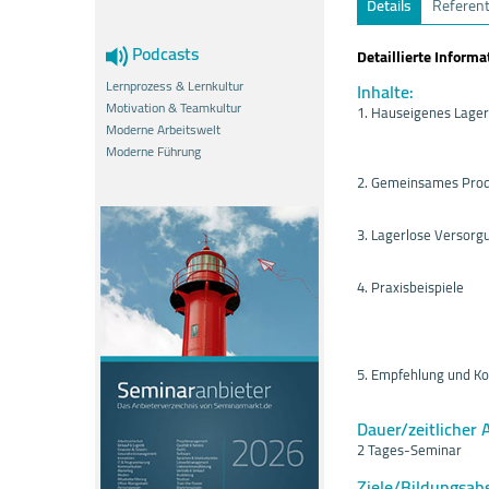
Details
Referen
Podcasts
Detaillierte Inform
Lernprozess & Lernkultur
Inhalte:
Motivation & Teamkultur
1. Hauseigenes Lager
Moderne Arbeitswelt
Moderne Führung
2. Gemeinsames Pro
3. Lagerlose Versorg
4. Praxisbeispiele
5. Empfehlung und K
Dauer/zeitlicher 
2 Tages-Seminar
Ziele/Bildungsab