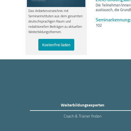
Die Teilnehmer/innen
austausch, die Grund
Das Anbieterverzeichnis mit
Seminarinstituten aus dem gesamten
Seminarkennung:
deutschsprachigen Raum und
102
redaktionellen Beiträgen zu aktuellen
Weiterbildungsthemen.
Kostenfrei laden
Weiterbildungsexperten
Coach & Trainer finden