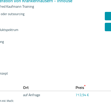
eration von Krankenhäusern - Inhouse
red Kaufmann Training
 oder outsourcing
duktspektrum
ung
onzept
*
Ort
Preis
auf Anfrage
713,94 €
h inkl. MwSt.