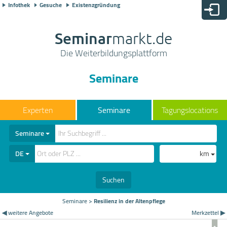
Infothek
Gesuche
Existenzgründung
Seminar
markt.de
Die Weiterbildungsplattform
Seminare
Seminare
Tagungslocations
Seminare
DE
km
Suchen
Seminare
>
Resilienz in der Altenpflege
◀ weitere Angebote
Merkzettel ▶