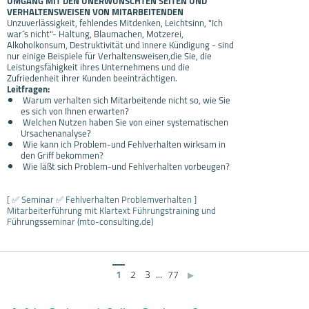
UMGANG MIT DEN UNERWÜNSCHTEN SEITEN UND
VERHALTENSWEISEN VON MITARBEITENDEN
Unzuverlässigkeit, fehlendes Mitdenken, Leichtsinn, "Ich
war´s nicht"- Haltung, Blaumachen, Motzerei,
Alkoholkonsum, Destruktivität und innere Kündigung - sind
nur einige Beispiele für Verhaltensweisen,die Sie, die
Leistungsfähigkeit ihres Unternehmens und die
Zufriedenheit ihrer Kunden beeinträchtigen.
Leitfragen:
Warum verhalten sich Mitarbeitende nicht so, wie Sie
es sich von Ihnen erwarten?
Welchen Nutzen haben Sie von einer systematischen
Ursachenanalyse?
Wie kann ich Problem-und Fehlverhalten wirksam in
den Griff bekommen?
Wie läßt sich Problem-und Fehlverhalten vorbeugen?
[ ✅ Seminar ✅ Fehlverhalten Problemverhalten ]
Mitarbeiterführung mit Klartext Führungstraining und
Führungsseminar (mto-consulting.de)
1
2
3
...
77
▶