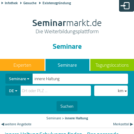
Infothek
Gesuche
Existenzgründung
Seminar
markt.de
Die Weiterbildungsplattform
Seminare
Seminare
Tagungslocations
Seminare
DE
km
Suchen
Seminare
>
innere Haltung
◀ weitere Angebote
Merkzettel ▶