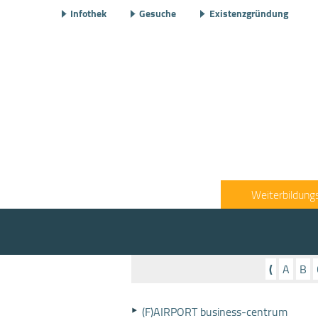
Infothek
Gesuche
Existenzgründung
Weiterbildung
(
A
B
(F)AIRPORT business-centrum