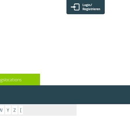
Login/
Registrieren
gslocations
W
Y
Z
[