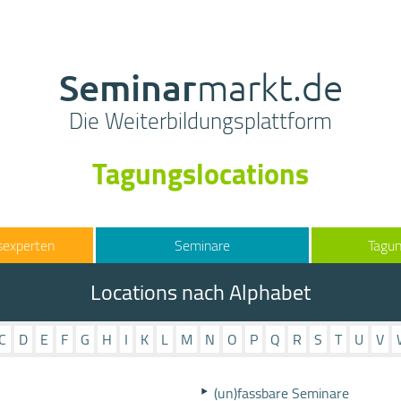
Seminar
markt.de
Die Weiterbildungsplattform
Tagungslocations
sexperten
Seminare
Tagun
Locations nach Alphabet
C
D
E
F
G
H
I
K
L
M
N
O
P
Q
R
S
T
U
V
(un)fassbare Seminare