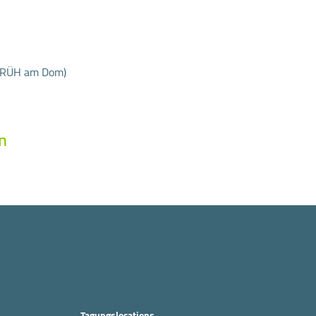
 FRÜH am Dom)
n
Tagungslocations