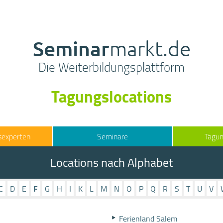
Seminar
markt.de
Die Weiterbildungsplattform
Tagungslocations
sexperten
Seminare
Tagun
Locations nach Alphabet
C
D
E
F
G
H
I
K
L
M
N
O
P
Q
R
S
T
U
V
Ferienland Salem