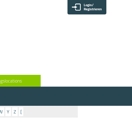
Login/
Registrieren
gslocations
W
Y
Z
[