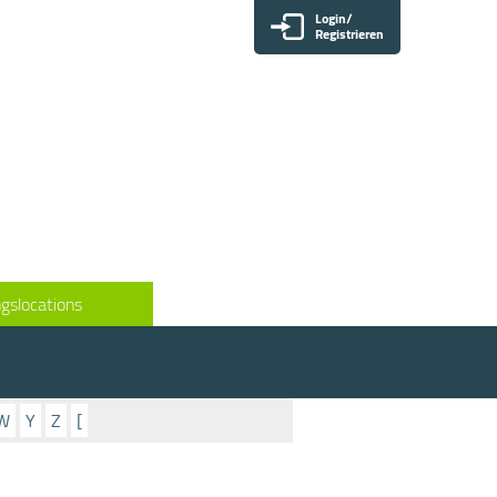
Login/
Registrieren
gslocations
W
Y
Z
[