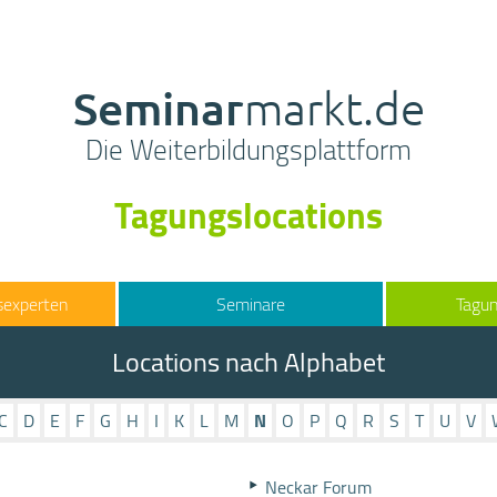
Seminar
markt.de
Die Weiterbildungsplattform
Tagungslocations
sexperten
Seminare
Tagun
Locations nach Alphabet
C
D
E
F
G
H
I
K
L
M
N
O
P
Q
R
S
T
U
V
Neckar Forum