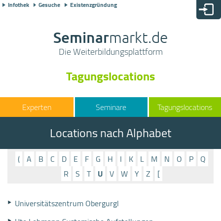
Infothek
Gesuche
Existenzgründung
Seminar
markt.de
Die Weiterbildungsplattform
Tagungslocations
Seminare
Tagungslocations
Locations nach Alphabet
(
A
B
C
D
E
F
G
H
I
K
L
M
N
O
P
Q
R
S
T
U
V
W
Y
Z
[
Universitätszentrum Obergurgl