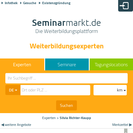
Infothek
Gesuche
Existenzgründung
Seminar
markt.de
Die Weiterbildungsplattform
Weiterbildungsexperten
Seminare
Tagungslocations
DE
km
Suchen
Experten
>
Silvia Richter-Kaupp
◀ weitere Angebote
Merkzettel ▶