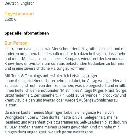
Deutsch, Englisch
Tageshonorar:
2500 €
Spezielle Informationen
Zur Person:
Ich träume davon, dass wir Menschen friedfertig mit uns selbst und mit
anderen umgehen. Und deshalb möchte ich dazu beitragen, dass mehr
und mehr Menschen ihren inneren Kompass wiederentdecken und das
Know-how entwickeln, um sich aus belastenden Gedanken zu befreien
und in eine zuversichtliche Haltung zu kommen.
Mit Tools & Teachings unterstütze ich Leistungsträger
innovationsgetriebener Unternehmen dabei, im Alltag weniger Nerven
zu lassen und mehr von dem zu machen, was sie begeistert und erfüllt.
Ihnen helfe ich den emotionalen 'Mist' ihres Alltags (Ärger, Frust, Sorge,
Unzufriedenheit, Zerrissenheit...) in 'Gold' zu verwandeln, produktiv und
kreativ zu bleiben und (weiter oder wieder) Außergewöhnliches zu
leisten.
Da ich im Laufe meines 58jährigen Lebens eine ganze Reihe von
Widrigkeiten überwinden durfte, hatte ich viel Gelegenheit, meine
Resilienz und Krisenfestigkeit zu trainieren. Self-Leadership ist dadurch
zu DEM großen Thema meines Lebens geworden. Und ich habe mir
einiges dazu angeeignet, was ich gerne weitergebe.