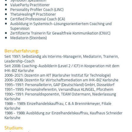
ValueParty Practitioner
Personality Profiler Coach (LINC)
ThetaHealing® Practitioner
Certified Professional Coach (ICA)
Ausbildung in Systemisch-Lösungsorientiertem Coaching und
Supervision
Zertifizierte Trainerin für Gewaltfreie Kommunikation (CNVC)
Mediatorin (Steinbeis)
Berufserfahrung:
Seit 1997: Selbständig als Interims-Managerin, Mediatorin, Trainerin,
Leadership-Coach
Seit 2008: Coaching-Ausbilderin (Level 2 / ICF) in Kooperation mit dem
IHK-BIZ Karlsruhe
2006-2021: Dozentin am KIT (Karlsruher Institut für Technologie)
2006-2008: Dozentin für Wirtschaftsmediation am IHK-BIZ Karlsruhe
1995–1997: Personalleiterin, GAP (Deutschland) GmbH, Düsseldorf
1991–1995: Personalreferentin, Versandhaus KLINGEL, Pforzheim
1990–1991: Personaldisponentin, TEAM Ostermann, Niederlassung
Karlsruhe
1988 – 1989: Einzelhandelskauffrau, C & A Brenninkmeyer, Filiale
Karlsruhe
1986 - 1988: Ausbildung zur Einzelhandelskauffrau, Kaufhaus Schneider
Karlsruhe
Studium: