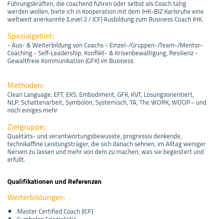
Führungskräften, die coachend führen oder selbst als Coach tätig
werden wollen, biete ich in Kooperation mit dem IHK-BIZ Karlsruhe eine
weltweit anerkannte (Level 2 / ICF) Ausbildung zum Business Coach IHK.
Spezialgebiet:
- Aus- & Weiterbildung von Coachs - Einzel-/Gruppen-/Team-/Mentor-
Coaching - Self-Leadership, Konflikt- & Krisenbewältigung, Resilienz -
Gewaltfreie Kommunikation (GFK) im Business
Methoden:
Clean Language, EFT, EKS, Embodiment, GFK, KVT, Lösungsorientiert,
NLP, Schattenarbeit, Symbolon, Systemisch, TA, The WORK, WOOP - und
noch einiges mehr
Zielgruppe:
Qualitäts- und verantwortungsbewusste, progressiv denkende,
technikaffine Leistungsträger, die sich danach sehnen, im Alltag weniger
Nerven zu lassen und mehr von dem zu machen, was sie begeistert und
erfüllt.
Qualifikationen und Referenzen
Weiterbildungen:
Master Certified Coach (ICF)
Symbolon Spezialistin