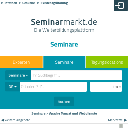
Infothek
Gesuche
Existenzgründung
Seminar
markt.de
Die Weiterbildungsplattform
Seminare
Seminare
Tagungslocations
Seminare
DE
km
Suchen
Seminare
>
Apache Tomcat und Webdienste
◀ weitere Angebote
Merkzettel ▶