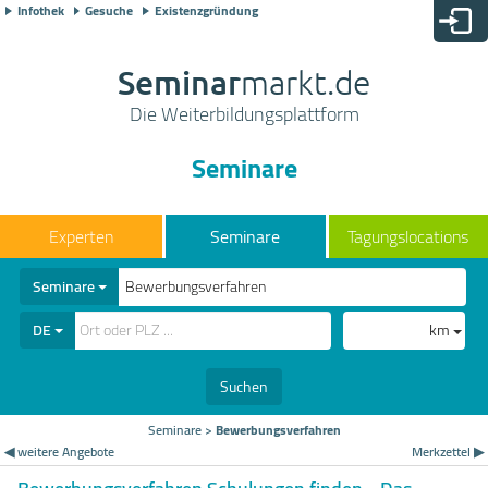
Infothek
Gesuche
Existenzgründung
Seminar
markt.de
Die Weiterbildungsplattform
Seminare
Seminare
Tagungslocations
Seminare
DE
km
Suchen
Seminare
>
Bewerbungsverfahren
◀ weitere Angebote
Merkzettel ▶