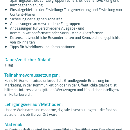
Sparringspartner, zur Zielgruppenrecherche, Ideenentwicklung und
Kampagnenplanung
Einsatzgebiete in der Erstellung: Textgenerierung und Erstellung von
Content-Plänen
Sicherung der eigenen Tonalität
Anpassungen an verschiedene Zielgruppen
Anpassungen für verschiedene Ausgabe- und
Kommunikationsformate oder Social-Media-Plattformen
Datenschutzrechtliche Besonderheiten und Kennzeichnungspflichten
von KI-Inhalten
Tipps für Workflows und Kombinationen
Dauer/zeitlicher Ablauf:
1 Tag
Teilnahmevoraussetzungen:
Keine KI-Vorkenntnisse erforderlich. Grundlegende Erfahrung im
Marketing, in der Kommunikation oder in der Öffentlichkeitsarbeit ist
hilfreich. Interesse an digitalen Werkzeugen und künstlicher Intelligenz
im Kulturbereich.
Lehrgangsverlauf/Methoden:
Unsere Webinare sind moderne, digitale Liveschulungen – die fast so
ablaufen, als ob Sie vor Ort wären.
Material:
Im Preis enthalten sind Ihr WissensPiloten-Zertifikat zum Download und