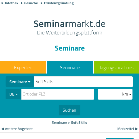
Infothek
Gesuche
Existenzgründung
Seminar
markt.de
Die Weiterbildungsplattform
Seminare
Seminare
Tagungslocations
Seminare
DE
km
Suchen
Seminare
>
Soft Skills
◀ weitere Angebote
Merkzettel ▶