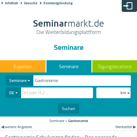
Infothek
Gesuche
Existenzgründung
Seminar
markt.de
Die Weiterbildungsplattform
Seminare
Seminare
Tagungslocations
Seminare
DE
km
Suchen
Seminare
>
Gastronomie
◀ weitere Angebote
Merkzettel ▶