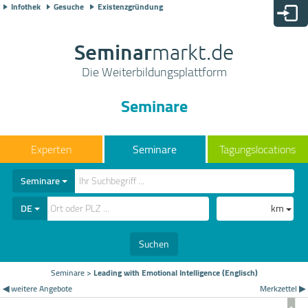
Infothek
Gesuche
Existenzgründung
Seminar
markt.de
Die Weiterbildungsplattform
Seminare
Seminare
Tagungslocations
Seminare
DE
km
Suchen
Seminare
>
Leading with Emotional Intelligence (Englisch)
◀ weitere Angebote
Merkzettel ▶