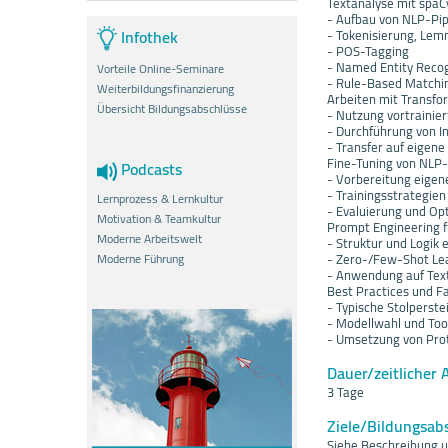
Textanalyse mit spaC
- Aufbau von NLP-Pip
Infothek
- Tokenisierung, Lem
- POS-Tagging
- Named Entity Recog
Vorteile Online-Seminare
- Rule-Based Matchi
Weiterbildungsfinanzierung
Arbeiten mit Transfo
Übersicht Bildungsabschlüsse
- Nutzung vortrainie
- Durchführung von I
- Transfer auf eigen
Fine-Tuning von NLP
Podcasts
- Vorbereitung eigen
- Trainingsstrategien
Lernprozess & Lernkultur
- Evaluierung und Op
Motivation & Teamkultur
Prompt Engineering f
Moderne Arbeitswelt
- Struktur und Logik 
Moderne Führung
- Zero-/Few-Shot Le
- Anwendung auf Te
Best Practices und Fa
- Typische Stolperste
- Modellwahl und Too
- Umsetzung von Pro
Dauer/zeitlicher 
3 Tage
Ziele/Bildungsab
Siehe Beschreibung u