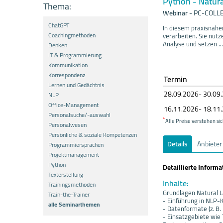
Python - Natur
Thema:
Webinar
-
PC-COLLEG
ChatGPT
In diesem praxisnahe
Coachingmethoden
verarbeiten. Sie nut
Analyse und setzen ...
Denken
IT & Programmierung
Kommunikation
Korrespondenz
Termin
Lernen und Gedächtnis
28.09.
20
26- 30.09.
NLP
Office-Management
16.11.
20
26- 18.11.
Personalsuche/-auswahl
*
Alle Preise verstehen sic
Personalwesen
Persönliche & soziale Kompetenzen
Details
Anbieter
Programmiersprachen
Projektmanagement
Python
Detaillierte Inform
Texterstellung
Inhalte:
Trainingsmethoden
Grundlagen Natural 
Train-the-Trainer
- Einführung in NLP-
alle Seminarthemen
- Datenformate (z. B. 
- Einsatzgebiete wie