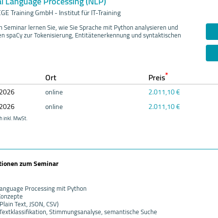
al Language Processing (NLP)
E Training GmbH - Institut für IT-Training
n Seminar lernen Sie, wie Sie Sprache mit Python analysieren und
zen spaCy zur Tokenisierung, Entitätenerkennung und syntaktischen
*
Ort
Preis
20
26
online
2.011,10 €
20
26
online
2.011,10 €
h inkl. MwSt.
ationen zum Seminar
Language Processing mit Python
Konzepte
Plain Text, JSON, CSV)
 Textklassifikation, Stimmungsanalyse, semantische Suche