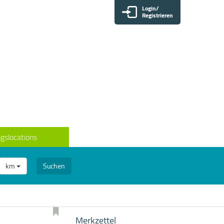
Login/
Registrieren
gslocations
km
Suchen
Merkzettel