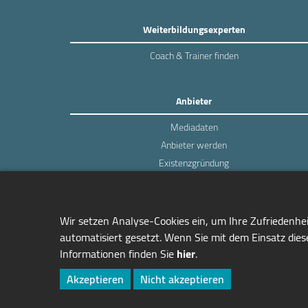
Weiterbildungsexperten
Coach & Trainer finden
Anbieter
Mediadaten
Anbieter werden
Existenzgründung
Login
Wir setzen Analyse-Cookies ein, um Ihre Zufriedenhe
automatisiert gesetzt. Wenn Sie mit dem Einsatz diese
Informationen finden Sie
hier
.
managerSeminare Verlags GmbH
Endenicher Str. 41
Akzeptieren
Nicht akzeptieren
D-53115 Bonn