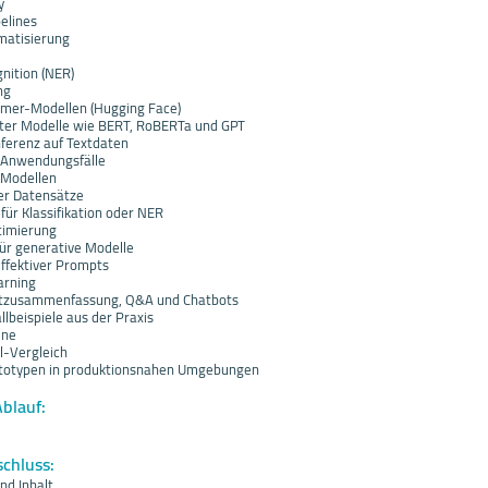
y
elines
matisierung
nition (NER)
ng
rmer-Modellen (Hugging Face)
rter Modelle wie BERT, RoBERTa und GPT
nferenz auf Textdaten
e Anwendungsfälle
-Modellen
er Datensätze
 für Klassifikation oder NER
timierung
ür generative Modelle
effektiver Prompts
arning
xtzusammenfassung, Q&A und Chatbots
llbeispiele aus der Praxis
ine
l-Vergleich
totypen in produktionsnahen Umgebungen
Ablauf:
schluss:
nd Inhalt.