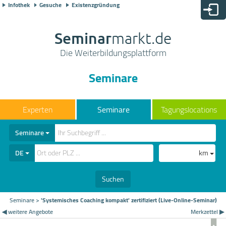
Infothek
Gesuche
Existenzgründung
Seminar
markt.de
Die Weiterbildungsplattform
Seminare
Seminare
Tagungslocations
Seminare
DE
km
Suchen
Seminare
>
'Systemisches Coaching kompakt' zertifiziert (Live-Online-Seminar)
◀ weitere Angebote
Merkzettel ▶