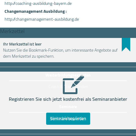
http://coaching-ausbildung-bayern.de
Changemanagement Ausbildung :
http://changemanagement-ausbildung.de
Merkzettel
Ihr Merkzettel ist leer
Nutzen Sie die Bookmark-Funktion, um interessante Angebote auf
Weiterbildung einfach finden
dem Merkzettel zu speichern.
Weiterbildungsexperten
Coach & Trainer finden
Registrieren Sie sich jetzt kostenfrei als Seminaranbieter
Seminare
Weiterbildung finden
Seminare bewerben