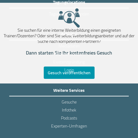
Tagungslocations
Tagungslocation finden
Sie suchen für eine interne Weiterbildung einen geeigneten
Anbieter
Trainer/Dozenten? Oder sind Sie selbst Weiterbildungsanbieter und auf der
Suche nach kompetenten Partnern?
Mediadaten
Dann starten Sie Ihr kostenfreies Gesuch
Anbieter werden
Existenzgründung
Login
Gesuch veröffentlichen
Weitere Services
Gesuche
Infothek
Podcasts
Experten-Umfragen