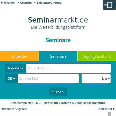
Infothek
Gesuche
Existenzgründung
Seminar
markt.de
Die Weiterbildungsplattform
Seminare
Seminare
Tagungslocations
Anbieter
DE
km
Suchen
Seminaranbieter
>
ICO - Institut für Coaching & Organisationsberatung
◀ weitere Angebote
Merkzettel ▶