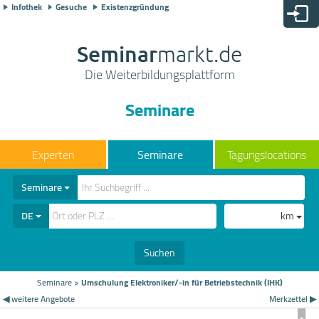
Infothek
Gesuche
Existenzgründung
Seminar
markt.de
Die Weiterbildungsplattform
Seminare
Seminare
Tagungslocations
Seminare
DE
km
Suchen
Seminare
>
Umschulung Elektroniker/-in für Betriebstechnik (IHK)
◀ weitere Angebote
Merkzettel ▶