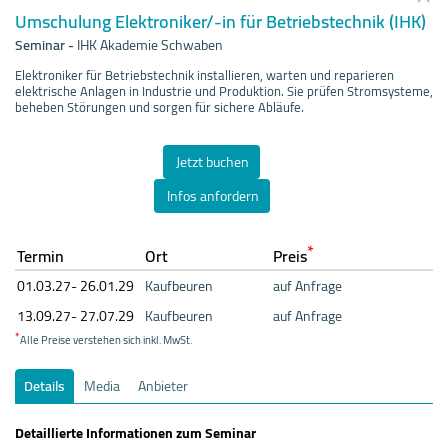
Umschulung Elektroniker/-in für Betriebstechnik (IHK)
Seminar
-
IHK Akademie Schwaben
Elektroniker für Betriebstechnik installieren, warten und reparieren
elektrische Anlagen in Industrie und Produktion. Sie prüfen Stromsysteme,
beheben Störungen und sorgen für sichere Abläufe.
Jetzt buchen
Infos anfordern
*
Termin
Ort
Preis
01.03.
27- 26.01.
29
Kaufbeuren
auf Anfrage
13.09.
27- 27.07.
29
Kaufbeuren
auf Anfrage
*
Alle Preise verstehen sich inkl. MwSt.
Details
Media
Anbieter
Detaillierte Informationen zum Seminar