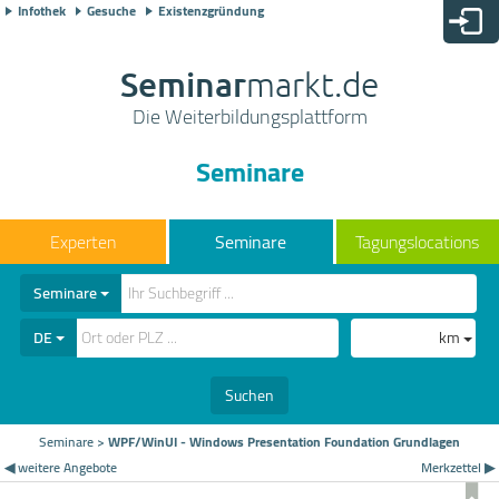
Infothek
Gesuche
Existenzgründung
Seminar
markt.de
Die Weiterbildungsplattform
Seminare
Seminare
Tagungslocations
Seminare
DE
km
Suchen
Seminare
>
WPF/WinUI - Windows Presentation Foundation Grundlagen
◀ weitere Angebote
Merkzettel ▶