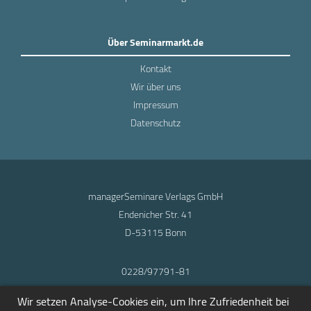
Über Seminarmarkt.de
Kontakt
Wir über uns
Impressum
Datenschutz
managerSeminare Verlags GmbH
Endenicher Str. 41
D-53115 Bonn
0228/97791-81
info@seminarmarkt.de
Wir setzen Analyse-Cookies ein, um Ihre Zufriedenheit bei
© 2001-2026