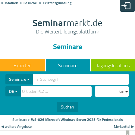
Infothek
Gesuche
Existenzgründung
Seminar
markt.de
Die Weiterbildungsplattform
Seminare
Seminare
Tagungslocations
Seminare
DE
km
Suchen
Seminare
>
WS-026 Microsoft Windows Server 2025 für Professionals
◀ weitere Angebote
Merkzettel ▶