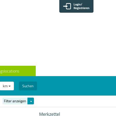
Login/
Registrieren
gslocations
km
Suchen
Filter
Filter anzeigen
ein-/ausblenden
Merkzettel