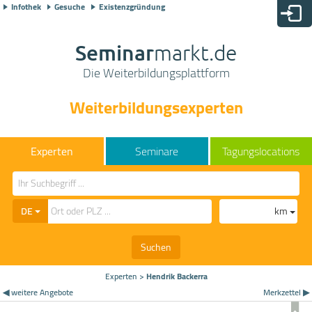
Infothek
Gesuche
Existenzgründung
Seminar
markt.de
Die Weiterbildungsplattform
Weiterbildungsexperten
Seminare
Tagungslocations
DE
km
Suchen
Experten
>
Hendrik Backerra
◀ weitere Angebote
Merkzettel ▶