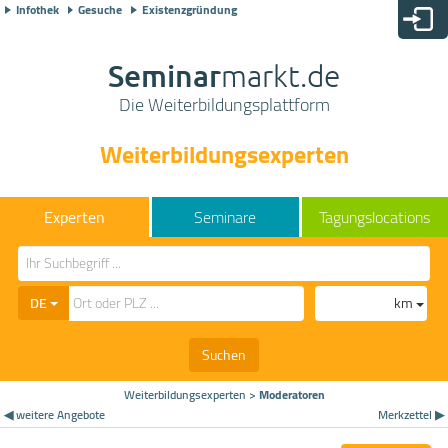
Infothek
Gesuche
Existenzgründung
Seminar
markt.de
Die Weiterbildungsplattform
Weiterbildungsexperten
Seminare
Tagungslocations
DE
km
Suchen
Weiterbildungsexperten
>
Moderatoren
◀ weitere Angebote
Merkzettel ▶