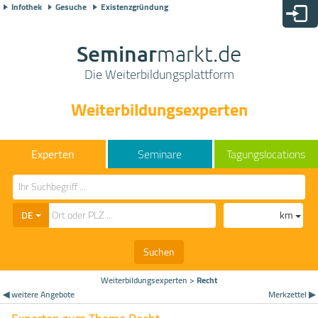
Infothek
Gesuche
Existenzgründung
Seminar
markt.de
Die Weiterbildungsplattform
Weiterbildungsexperten
Seminare
Tagungslocations
DE
km
Suchen
Weiterbildungsexperten
>
Recht
◀ weitere Angebote
Merkzettel ▶