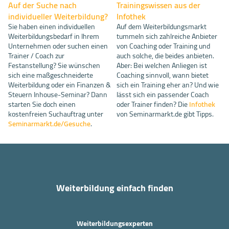
Auf der Suche nach
Trainingswissen aus der
individueller Weiterbildung?
Infothek
Sie haben einen individuellen
Auf dem Weiterbildungsmarkt
Weiterbildungsbedarf in Ihrem
tummeln sich zahlreiche Anbieter
Unternehmen oder suchen einen
von Coaching oder Training und
Trainer / Coach zur
auch solche, die beides anbieten.
Festanstellung? Sie wünschen
Aber: Bei welchen Anliegen ist
sich eine maßgeschneiderte
Coaching sinnvoll, wann bietet
Weiterbildung oder ein Finanzen &
sich ein Training eher an? Und wie
Steuern Inhouse-Seminar? Dann
lässt sich ein passender Coach
starten Sie doch einen
oder Trainer finden? Die
Infothek
kostenfreien Suchauftrag unter
von Seminarmarkt.de gibt Tipps.
Seminarmarkt.de/Gesuche
.
Weiterbildung einfach finden
Weiterbildungsexperten