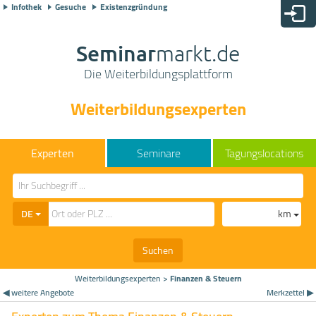
Infothek
Gesuche
Existenzgründung
Seminar
markt.de
Die Weiterbildungsplattform
Weiterbildungsexperten
Seminare
Tagungslocations
DE
km
Suchen
Weiterbildungsexperten
>
Finanzen & Steuern
◀ weitere Angebote
Merkzettel ▶