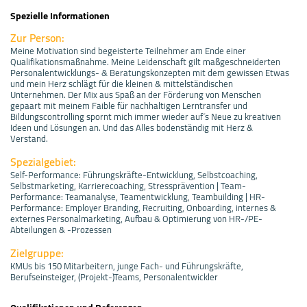
Spezielle Informationen
Zur Person:
Meine Motivation sind begeisterte Teilnehmer am Ende einer
Qualifikationsmaßnahme. Meine Leidenschaft gilt maßgeschneiderten
Personalentwicklungs- & Beratungskonzepten mit dem gewissen Etwas
und mein Herz schlägt für die kleinen & mittelständischen
Unternehmen. Der Mix aus Spaß an der Förderung von Menschen
gepaart mit meinem Faible für nachhaltigen Lerntransfer und
Bildungscontrolling spornt mich immer wieder auf´s Neue zu kreativen
Ideen und Lösungen an. Und das Alles bodenständig mit Herz &
Verstand.
Spezialgebiet:
Self-Performance: Führungskräfte-Entwicklung, Selbstcoaching,
Selbstmarketing, Karrierecoaching, Stressprävention | Team-
Performance: Teamanalyse, Teamentwicklung, Teambuilding | HR-
Performance: Employer Branding, Recruiting, Onboarding, internes &
externes Personalmarketing, Aufbau & Optimierung von HR-/PE-
Abteilungen & -Prozessen
Zielgruppe:
KMUs bis 150 Mitarbeitern, junge Fach- und Führungskräfte,
Berufseinsteiger, (Projekt-)Teams, Personalentwickler