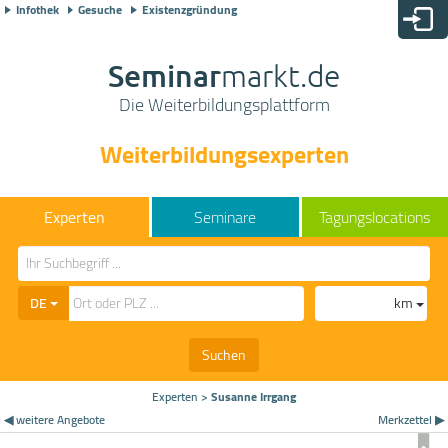
Infothek
Gesuche
Existenzgründung
Seminar
markt.de
Die Weiterbildungsplattform
Weiterbildungsexperten
Seminare
Tagungslocations
DE
km
Suchen
Experten
>
Susanne Irrgang
◀ weitere Angebote
Merkzettel ▶