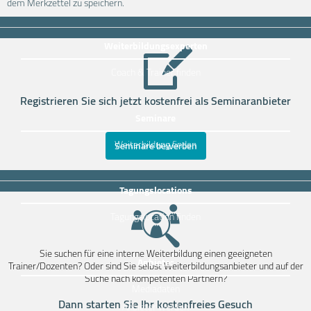
dem Merkzettel zu speichern.
Weiterbildungsexperten
Coach & Trainer finden
Registrieren Sie sich jetzt kostenfrei als Seminaranbieter
Seminare
Weiterbildung finden
Seminare bewerben
Tagungslocations
Tagungslocation finden
Sie suchen für eine interne Weiterbildung einen geeigneten
Anbieter
Trainer/Dozenten? Oder sind Sie selbst Weiterbildungsanbieter und auf der
Suche nach kompetenten Partnern?
Mediadaten
Dann starten Sie Ihr kostenfreies Gesuch
Anbieter werden