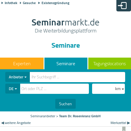
Infothek
Gesuche
Existenzgründung
Seminar
markt.de
Die Weiterbildungsplattform
Seminare
Seminare
Tagungslocations
Anbieter
DE
km
Suchen
Seminaranbieter
>
Team Dr. Rosenkranz GmbH
◀ weitere Angebote
Merkzettel ▶