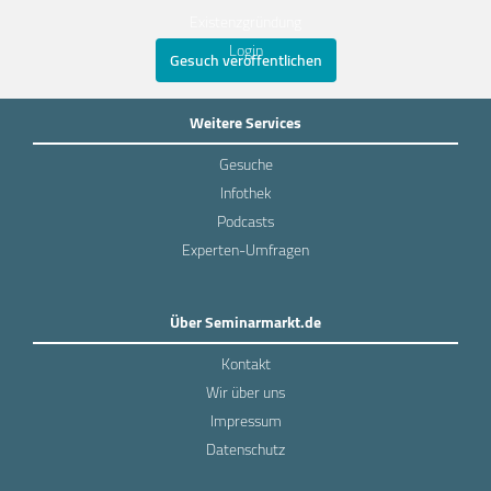
Existenzgründung
Login
Gesuch veröffentlichen
Weitere Services
Gesuche
Infothek
Podcasts
Experten-Umfragen
Über Seminarmarkt.de
Kontakt
Wir über uns
Impressum
Datenschutz