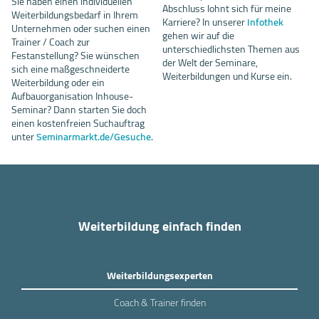
Sie haben einen individuellen
Abschluss lohnt sich für meine
Weiterbildungsbedarf in Ihrem
Karriere? In unserer
Infothek
Unternehmen oder suchen einen
gehen wir auf die
Trainer / Coach zur
unterschiedlichsten Themen aus
Festanstellung? Sie wünschen
der Welt der Seminare,
sich eine maßgeschneiderte
Weiterbildungen und Kurse ein.
Weiterbildung oder ein
Aufbauorganisation Inhouse-
Seminar? Dann starten Sie doch
einen kostenfreien Suchauftrag
unter
Seminarmarkt.de/Gesuche
.
Weiterbildung einfach finden
Weiterbildungsexperten
Coach & Trainer finden