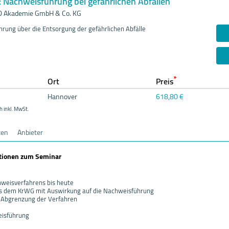
g: Nachweisführung bei gefährlichen Abfällen
 Akademie GmbH & Co. KG
rung über die Entsorgung der gefährlichen Abfälle
*
Ort
Preis
Hannover
618,80 €
h inkl. MwSt.
ten
Anbieter
ationen zum Seminar
weisverfahrens bis heute
 dem KrWG mit Auswirkung auf die Nachweisführung
 Abgrenzung der Verfahren
eisführung