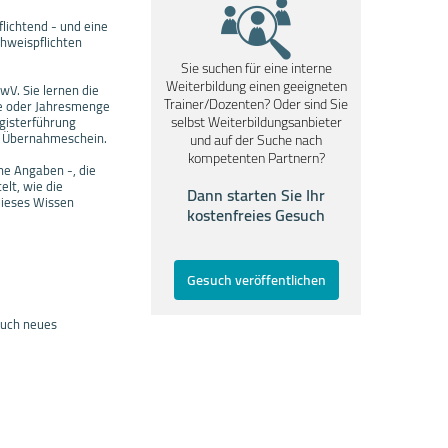
flichtend - und eine
chweispflichten
Sie suchen für eine interne
Weiterbildung einen geeigneten
V. Sie lernen die
Trainer/Dozenten? Oder sind Sie
lle oder Jahresmenge
selbst Weiterbildungsanbieter
egisterführung
er Übernahmeschein.
und auf der Suche nach
kompetenten Partnern?
he Angaben -, die
lt, wie die
Dann starten Sie Ihr
dieses Wissen
kostenfreies Gesuch
Gesuch veröffentlichen
auch neues