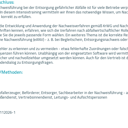
schluss:
hweisführung bei der Entsorgung gefährlicher Abfälle ist für viele Betriebe verp
 In diesem Intensivtraining vermitteln wir Ihnen das notwendige Wissen, um Na
korrekt zu erfüllen.
t die Entwicklung und Anwendung der Nachweisverfahren gemäß KrWG und Nachw
riften kennen, erfahren, wie sich die Verfahren nach abfallwirtschaftlicher Ro
e Sie die jeweils passende Form wählen. Ein weiteres Thema ist die korrekte R
che Nachweisführung (eANV) - z. B. bei Begleitschein, Entsorgungsnachweis od
 Fehler zu erkennen und zu vermeiden - etwa fehlerhafte Zuordnungen oder falsc
quenzen führen können. Unabhängig von der eingesetzten Software wird vermitte
cher und nachvollziehbar umgesetzt werden können. Auch für den Vertrieb ist 
ndendialog zu Entsorgungsfragen.
f/Methoden:
bfallerzeuger, Beförderer, Entsorger, Sachbearbeiter in der Nachweisführung - 
ußendienst, Vertriebsinnendienst, Leitungs- und Aufsichtspersonen
9112026-1