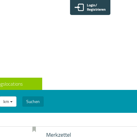
Login/
Registrieren
gslocations
km
Suchen
Merkzettel