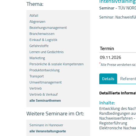
Intensivtrainin
Thema:
Seminar
-
TÜV NORD
Abfall
Seminar: Nachweisfüh
Abgrenzen
Beziehungsmanagement
Branchenwissen
Einkauf & Logistik
Gefahrstoffe
Termin
Lernen und Gedächtnis
09.11.
20
26
Marketing
Persönliche & soziale Kompetenzen
*
Alle Preise verstehen sic
Produktentwicklung
Transport
Details
Referen
Umweltmanagement
Vertrieb
Detaillierte Inform
Vertrieb & Verkauf
alle Seminarthemen
Inhalte:
Entwicklung des Nach
Weitere Seminare im Ort:
Randbedingungen aus
Nachweisverfahren -
Registerführung
Seminare in Hannover
Elektronische Nachw
alle Veranstaltungsorte