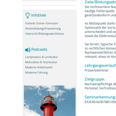
Ziele/Bildungsab
Die rechtssichere Nac
häufige Fehlerquelle.
Infothek
gesetzeskonform und 
Im Mittelpunkt steh
Vorteile Online-Seminare
Systematik der Vorsch
Weiterbildungsfinanzierung
unterscheiden und wi
Übersicht Bildungsabschlüsse
sowie die Elektronis
Sie lernen, typische
zu rechtlichen Konse
Podcasts
Nachweisverfahren si
relevant, etwa im Ku
Lernprozess & Lernkultur
Motivation & Teamkultur
Lehrgangsverlau
Moderne Arbeitswelt
Präsenzseminar
Moderne Führung
Zielgruppe:
Nachweispflichtige A
Personal, Vertriebsa
Seminarkennung:
EX/A36/40301801/0