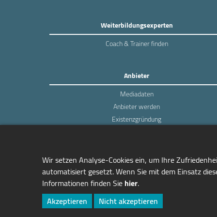
Weiterbildungsexperten
Coach & Trainer finden
Anbieter
Mediadaten
Anbieter werden
Existenzgründung
Login
Wir setzen Analyse-Cookies ein, um Ihre Zufriedenhe
automatisiert gesetzt. Wenn Sie mit dem Einsatz diese
Informationen finden Sie
hier
.
managerSeminare Verlags GmbH
Endenicher Str. 41
Akzeptieren
Nicht akzeptieren
D-53115 Bonn