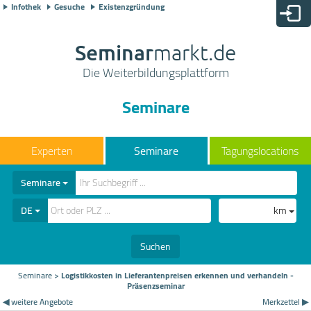
Infothek
Gesuche
Existenzgründung
Seminar
markt.de
Die Weiterbildungsplattform
Seminare
Seminare
Tagungslocations
Seminare
DE
km
Suchen
Seminare
>
Logistikkosten in Lieferantenpreisen erkennen und verhandeln -
Präsenzseminar
◀ weitere Angebote
Merkzettel ▶