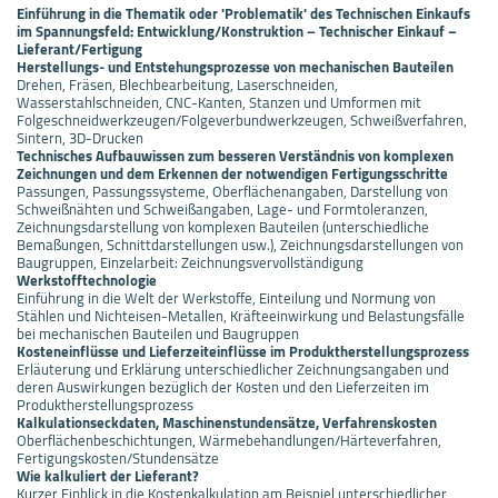
Einführung in die Thematik oder 'Problematik' des Technischen Einkaufs
im Spannungsfeld: Entwicklung/Konstruktion – Technischer Einkauf –
Lieferant/Fertigung
Herstellungs- und Entstehungsprozesse von mechanischen Bauteilen
Drehen, Fräsen, Blechbearbeitung, Laserschneiden,
Wasserstahlschneiden, CNC-Kanten, Stanzen und Umformen mit
Folgeschneidwerkzeugen/Folgeverbundwerkzeugen, Schweißverfahren,
Sintern, 3D-Drucken
Technisches Aufbauwissen zum besseren Verständnis von komplexen
Zeichnungen und dem Erkennen der notwendigen Fertigungsschritte
Passungen, Passungssysteme, Oberflächenangaben, Darstellung von
Schweißnähten und Schweißangaben, Lage- und Formtoleranzen,
Zeichnungsdarstellung von komplexen Bauteilen (unterschiedliche
Bemaßungen, Schnittdarstellungen usw.), Zeichnungsdarstellungen von
Baugruppen, Einzelarbeit: Zeichnungsvervollständigung
Werkstofftechnologie
Einführung in die Welt der Werkstoffe, Einteilung und Normung von
Stählen und Nichteisen-Metallen, Kräfteeinwirkung und Belastungsfälle
bei mechanischen Bauteilen und Baugruppen
Kosteneinflüsse und Lieferzeiteinflüsse im Produktherstellungsprozess
Erläuterung und Erklärung unterschiedlicher Zeichnungsangaben und
deren Auswirkungen bezüglich der Kosten und den Lieferzeiten im
Produktherstellungsprozess
Kalkulationseckdaten, Maschinenstundensätze, Verfahrenskosten
Oberflächenbeschichtungen, Wärmebehandlungen/Härteverfahren,
Fertigungskosten/Stundensätze
Wie kalkuliert der Lieferant?
Kurzer Einblick in die Kostenkalkulation am Beispiel unterschiedlicher