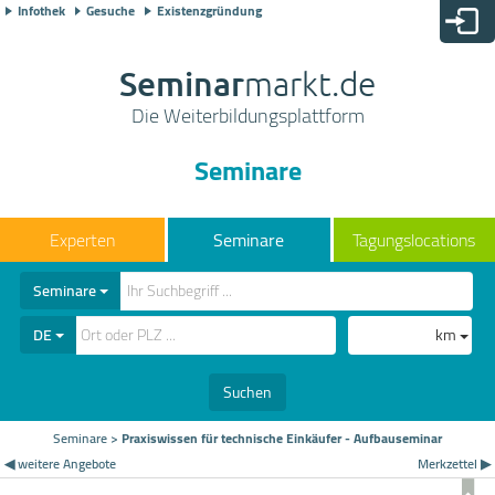
Infothek
Gesuche
Existenzgründung
Seminar
markt.de
Die Weiterbildungsplattform
Seminare
Seminare
Tagungslocations
Seminare
DE
km
Suchen
Seminare
>
Praxiswissen für technische Einkäufer - Aufbauseminar
◀ weitere Angebote
Merkzettel ▶