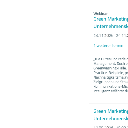
Webinar
Green Marketing
Unternehmensk
23.11.
20
26- 24.11.
1 weiterer Termin
„Tue Gutes und rede d
Management. Doch es 
Greenwashing-Falle. 
Practice-Beispiele, 
Nachhaltigkeitsmaßna
Zielgruppen und Stak
Kommunikations-Mix ü
Intelligenz erfährst 
Green Marketing
Unternehmensk
17.09.
20
26- 18.09.