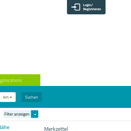
Login/
Registrieren
gslocations
km
Suchen
Filter
Filter anzeigen
ein-/ausblenden
Nähe
Merkzettel