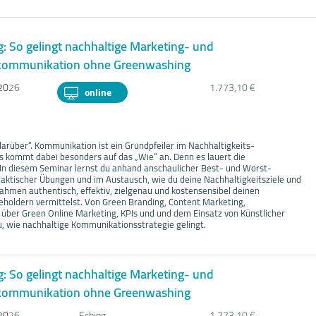
: So gelingt nachhaltige Marketing- und
ommunikation ohne Greenwashing
20
26
1.773,10 €
online
arüber“. Kommunikation ist ein Grundpfeiler im Nachhaltigkeits-
kommt dabei besonders auf das „Wie“ an. Denn es lauert die
In diesem Seminar lernst du anhand anschaulicher Best- und Worst-
praktischer Übungen und im Austausch, wie du deine Nachhaltigkeitsziele und
hmen authentisch, effektiv, zielgenau und kostensensibel deinen
eholdern vermittelst. Von Green Branding, Content Marketing,
ber Green Online Marketing, KPIs und und dem Einsatz von Künstlicher
du, wie nachhaltige Kommunikationsstrategie gelingt.
: So gelingt nachhaltige Marketing- und
ommunikation ohne Greenwashing
20
26
Eching
1.773,10 €