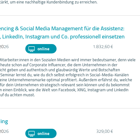
stärkt, um eine nachhaltige Kundenbindung zu erreichen.
encing & Social Media Management für die Assistenz:
 LinkedIn, Instagram und Co. professionell einsetzen
20
26
1.832,60 €
online
 Mitarbeiter:innen in den Sozialen Medien wird immer bedeutsamer, denn viele
eute schon auf Corporate Influencer, die dem Unternehmen in der
esicht geben und authentisch und glaubwürdig Werte und Botschaften
 Seminar lernst du, wie du dich selbst erfolgreich in Social-Media-Kanälen
 deine Unternehmensmarke optimal profitiert. Außerdem erfährst du, welche
für dein Unternehmen strategisch relevant sein können und du bekommst
 einen Einblick, wie die Welt von Facebook, XING, Instagram und LinkedIn
auf du achten musst.
ing
20
26
329,00 €
online