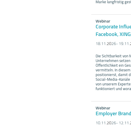
Marke langfristig ge
Webinar
Corporate Influ
Facebook, XING,
18.11.
20
26- 19.11.
Die Sichtbarkeit von
Unternehmen setzen h
Öffentlichkeit ein G
vermitteln. In diesem
positionierst, damit
Social-Media-Kanäle 
von unserem Experten
funktioniert und wor
Webinar
Employer Brand
10.11.
20
26- 12.11.