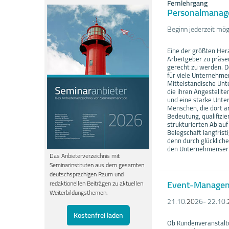
Fernlehrgang
Personalmanage
Beginn jederzeit mög
Eine der größten Hera
Arbeitgeber zu präse
gerecht zu werden. 
für viele Unternehmen
Mittelständische Unt
die ihren Angestellte
und eine starke Unte
Menschen, die dort ar
Bedeutung, qualifizier
strukturierten Ablauf
Belegschaft langfrist
denn durch glücklich
den Unternehmenserf
Das Anbieterverzeichnis mit
Seminarinstituten aus dem gesamten
deutschsprachigen Raum und
Event-Manageme
redaktionellen Beiträgen zu aktuellen
Weiterbildungsthemen.
21.10.
20
26- 22.10.
Kostenfrei laden
Ob Kundenveranstaltu