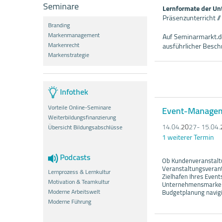
Seminare
Lernformate der U
Präsenzunterricht /
Branding
Markenmanagement
Auf Seminarmarkt.de
Markenrecht
ausführlicher Besc
Markenstrategie
Infothek
Vorteile Online-Seminare
Event-Manageme
Weiterbildungsfinanzierung
14.04.
20
27- 15.04.
Übersicht Bildungsabschlüsse
1 weiterer Termin
Podcasts
Ob Kundenveranstaltu
Veranstaltungsverant
Lernprozess & Lernkultur
Zielhafen Ihres Events
Motivation & Teamkultur
Unternehmensmarke st
Moderne Arbeitswelt
Budgetplanung navigie
Moderne Führung