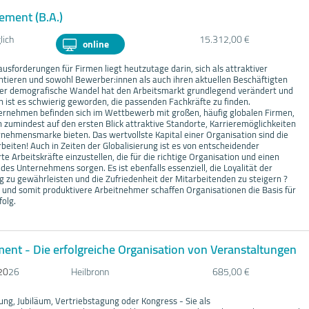
ment (B.A.)
lich
15.312,00 €
online
usforderungen für Firmen liegt heutzutage darin, sich als attraktiver
ntieren und sowohl Bewerber:innen als auch ihren aktuellen Beschäftigten
Der demografische Wandel hat den Arbeitsmarkt grundlegend verändert und
 ist es schwierig geworden, die passenden Fachkräfte zu finden.
ernehmen befinden sich im Wettbewerb mit großen, häufig globalen Firmen,
n zumindest auf den ersten Blick attraktive Standorte, Karrieremöglichkeiten
rnehmensmarke bieten. Das wertvollste Kapital einer Organisation sind die
beiten! Auch in Zeiten der Globalisierung ist es von entscheidender
te Arbeitskräfte einzustellen, die für die richtige Organisation und einen
 des Unternehmens sorgen. Es ist ebenfalls essenziell, die Loyalität der
ig zu gewährleisten und die Zufriedenheit der Mitarbeitenden zu steigern ?
e und somit produktivere Arbeitnehmer schaffen Organisationen die Basis für
olg.
nt - Die erfolgreiche Organisation von Veranstaltungen
20
26
Heilbronn
685,00 €
ng, Jubiläum, Vertriebstagung oder Kongress - Sie als