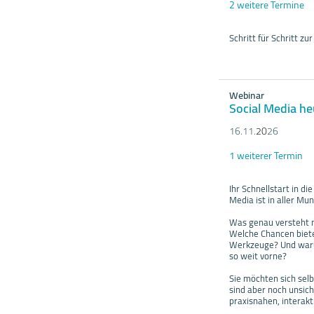
2 weitere Termine
Schritt für Schritt z
Webinar
Social Media he
16.11.
20
26
1 weiterer Termin
Ihr Schnellstart in d
Media ist in aller Mu
Was genau versteht m
Welche Chancen bieten
Werkzeuge? Und warum
so weit vorne?
Sie möchten sich selb
sind aber noch unsic
praxisnahen, interak