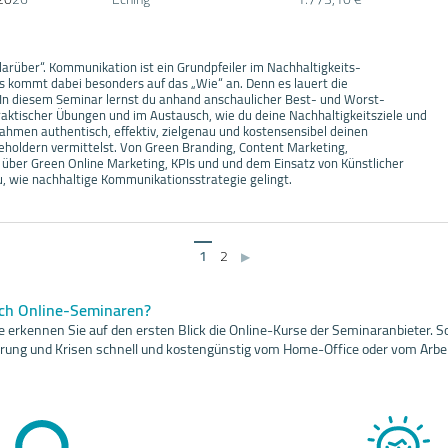
arüber“. Kommunikation ist ein Grundpfeiler im Nachhaltigkeits-
kommt dabei besonders auf das „Wie“ an. Denn es lauert die
In diesem Seminar lernst du anhand anschaulicher Best- und Worst-
praktischer Übungen und im Austausch, wie du deine Nachhaltigkeitsziele und
hmen authentisch, effektiv, zielgenau und kostensensibel deinen
eholdern vermittelst. Von Green Branding, Content Marketing,
ber Green Online Marketing, KPIs und und dem Einsatz von Künstlicher
du, wie nachhaltige Kommunikationsstrategie gelingt.
1
2
▶
ach Online-Seminaren?
 erkennen Sie auf den ersten Blick die Online-Kurse der Seminaranbieter. So
sierung und Krisen schnell und kostengünstig vom Home-Office oder vom Arbei