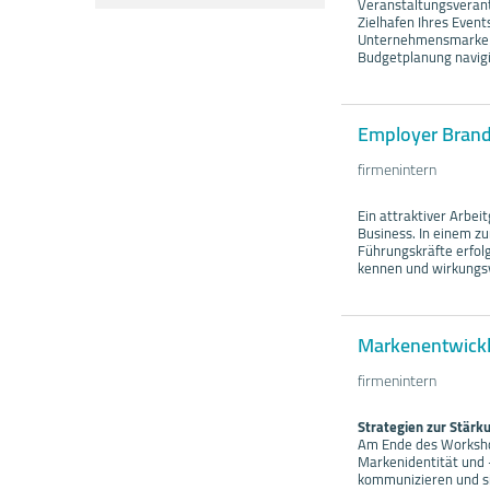
Veranstaltungsverant
Zielhafen Ihres Events
Unternehmensmarke st
Budgetplanung navigie
Employer Brandi
firmenintern
Ein attraktiver Arbei
Business. In einem 
Führungskräfte erfolg
kennen und wirkungs
Markenentwickl
firmenintern
Strategien zur Stärk
Am Ende des Workshop
Markenidentität und -
kommunizieren und si