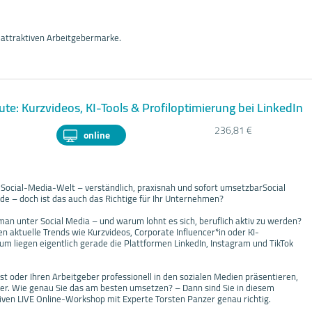
ur attraktiven Arbeitgebermarke.
ute: Kurzvideos, KI-Tools & Profiloptimierung bei LinkedIn
236,81 €
online
ie Social-Media-Welt – verständlich, praxisnah und sofort umsetzbarSocial
nde – doch ist das auch das Richtige für Ihr Unternehmen?
an unter Social Media – und warum lohnt es sich, beruflich aktiv zu werden?
 aktuelle Trends wie Kurzvideos, Corporate Influencer*in oder KI-
 liegen eigentlich gerade die Plattformen LinkedIn, Instagram und TikTok
st oder Ihren Arbeitgeber professionell in den sozialen Medien präsentieren,
her. Wie genau Sie das am besten umsetzen? – Dann sind Sie in diesem
tiven LIVE Online-Workshop mit Experte Torsten Panzer genau richtig.