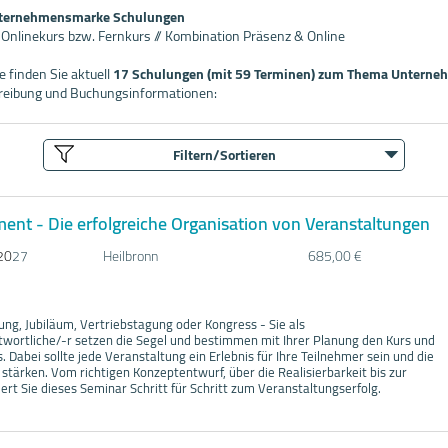
nternehmensmarke Schulungen
/ Onlinekurs bzw. Fernkurs // Kombination Präsenz & Online
 finden Sie aktuell
17 Schulungen (mit 59 Terminen) zum Thema Untern
hreibung und Buchungsinformationen:
Filtern/Sortieren
nt - Die erfolgreiche Organisation von Veranstaltungen
20
27
Heilbronn
685,00 €
ng, Jubiläum, Vertriebstagung oder Kongress - Sie als
wortliche/-r setzen die Segel und bestimmen mit Ihrer Planung den Kurs und
. Dabei sollte jede Veranstaltung ein Erlebnis für Ihre Teilnehmer sein und die
ärken. Vom richtigen Konzeptentwurf, über die Realisierbarkeit bis zur
rt Sie dieses Seminar Schritt für Schritt zum Veranstaltungserfolg.