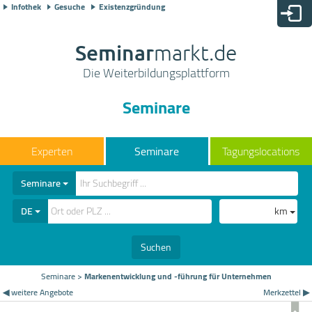
Infothek
Gesuche
Existenzgründung
Seminar
markt.de
Die Weiterbildungsplattform
Seminare
Seminare
Tagungslocations
Seminare
DE
km
Suchen
Seminare
>
Markenentwicklung und -führung für Unternehmen
◀ weitere Angebote
Merkzettel ▶