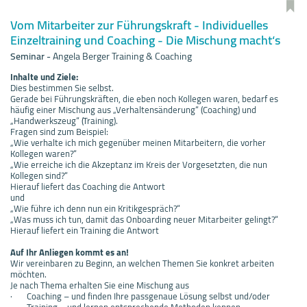
Vom Mitarbeiter zur Führungskraft - Individuelles
Einzeltraining und Coaching - Die Mischung macht‘s
Seminar
-
Angela Berger Training & Coaching
Inhalte und Ziele:
Dies bestimmen Sie selbst.
Gerade bei Führungskräften, die eben noch Kollegen waren, bedarf es
häufig einer Mischung aus „Verhaltensänderung“ (Coaching) und
„Handwerkszeug“ (Training).
Fragen sind zum Beispiel:
„Wie verhalte ich mich gegenüber meinen Mitarbeitern, die vorher
Kollegen waren?“
„Wie erreiche ich die Akzeptanz im Kreis der Vorgesetzten, die nun
Kollegen sind?“
Hierauf liefert das Coaching die Antwort
und
„Wie führe ich denn nun ein Kritikgespräch?“
„Was muss ich tun, damit das Onboarding neuer Mitarbeiter gelingt?“
Hierauf liefert ein Training die Antwort
Auf Ihr Anliegen kommt es an!
Wir vereinbaren zu Beginn, an welchen Themen Sie konkret arbeiten
möchten.
Je nach Thema erhalten Sie eine Mischung aus
· Coaching – und finden Ihre passgenaue Lösung selbst und/oder
· Training – und lernen entsprechende Methoden kennen.