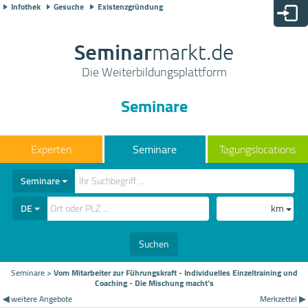
Infothek
Gesuche
Existenzgründung
Seminar
markt.de
Die Weiterbildungsplattform
Seminare
Seminare
Tagungslocations
Seminare
DE
km
Suchen
Seminare
>
Vom Mitarbeiter zur Führungskraft - Individuelles Einzeltraining und
Coaching - Die Mischung macht‘s
◀ weitere Angebote
Merkzettel ▶