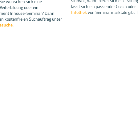
sinnvoll, wann bietet sich ein Traini
 Sie wünschen sich eine
lässt sich ein passender Coach oder 
iterbildung oder ein
Infothek
von Seminarmarkt.de gibt T
ment Inhouse-Seminar? Dann
nen kostenfreien Suchauftrag unter
esuche
.