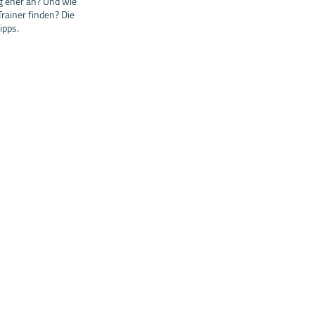
ng eher an? Und wie
Trainer finden? Die
ipps.