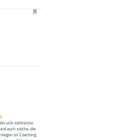
ek
n sich zahlreiche
und auch solche, die
nliegen ist Coaching