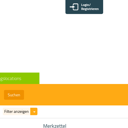
Login/
Registrieren
gslocations
Suchen
Filter
Filter anzeigen
ein-/ausblenden
Merkzettel