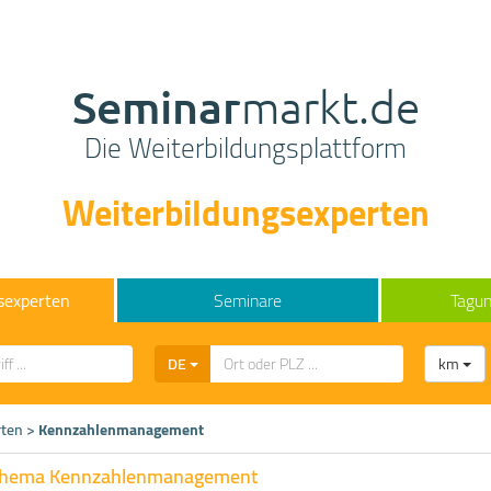
Seminar
markt.de
Die Weiterbildungsplattform
Weiterbildungsexperten
sexperten
Seminare
Tagun
DE
km
rten
>
Kennzahlenmanagement
Thema Kennzahlenmanagement