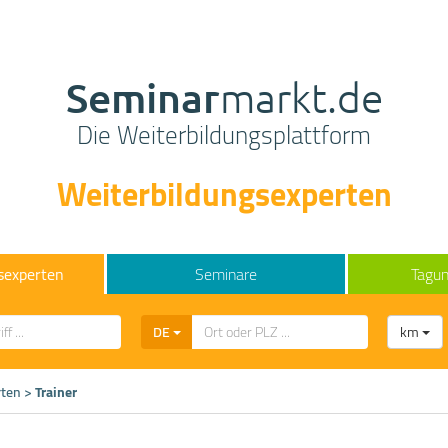
Seminar
markt.de
Die Weiterbildungsplattform
Weiterbildungsexperten
sexperten
Seminare
Tagun
DE
km
rten
>
Trainer