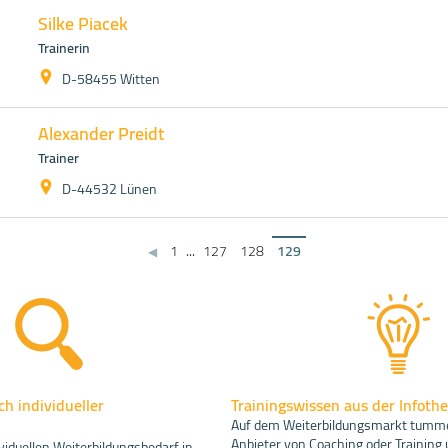
Silke Piacek
Trainerin
D-58455 Witten
Alexander Preidt
Trainer
D-44532 Lünen
1
...
127
128
129
◀
h individueller
Trainingswissen aus der Infoth
Auf dem Weiterbildungsmarkt tummel
Anbieter von Coaching oder Training 
viduellen Weiterbildungsbedarf in