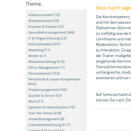
Thema:
Was macht eigen
Arbeitssicherheit (10)
Die Kernkompetenz de
Branchenwissen (18)
und mit dem passend
Finanzen & Steuern (23)
(Teilnehmer-)Können 
Gesundheitsmanagement (369)
so vielfältig wie die
IT & Programmierung (22)
Lerntheorie und met
Kommunikation (507)
Moderations-Techni
zu Interaktion, Grup
Marketing (71)
der Trainer maßgebl
Medien (41)
eingehende Kenntni
Mitarbeiterführung (570)
Transaktionsanalyse
Office-Management (11)
umfangreiche, modul
Personalwesen (753)
orientieren und von 
Persönliche & soziale Kompetenzen
(645)
Projektmanagement (106)
Auf Seminarmarkt.de
Qualität & Service (53)
können Sie nach Onl
Recht (17)
Sprachen & Interkulturelles (76)
Train-the-Trainer (258)
Umweltmanagement (8)
Unternehmensführung (511)
Vertrieb & Verkauf (153)