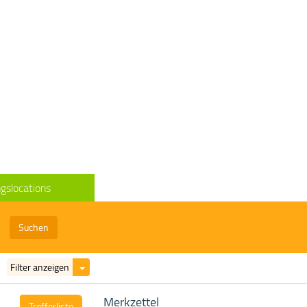
gslocations
Suchen
Filter
Filter anzeigen
ein-/ausblenden
Merkzettel
Trefferliste