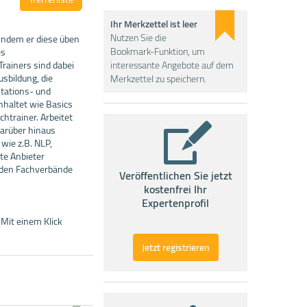
Ihr Merkzettel ist leer
Nutzen Sie die
 indem er diese üben
Bookmark-Funktion, um
es
Trainers sind dabei
interessante Angebote auf dem
usbildung, die
Merkzettel zu speichern.
tations- und
haltet wie Basics
chtrainer. Arbeitet
darüber hinaus
ie z.B. NLP,
te Anbieter
enden Fachverbände
Veröffentlichen Sie jetzt
kostenfrei Ihr
Expertenprofil
 Mit einem Klick
Jetzt registrieren