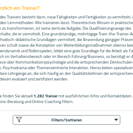
tlich ein Trainer?
s Trainers besteht darin, neue Fähigkeiten und Fertigkeiten zu vermitteln,
en Lernmethoden-Mix trainieren lässt. Theoretisches Wissen in praktisch
zu transformieren, ist seine zentrale Aufgabe. Die Qualifizierungswege des 
 Inhalte, die er vermittelt. Eine grundständige, mehrtägige Train-the-Trainer-A
hodisch-didaktische Grundlagen vermittelt, die Anwendung gängiger Präsen
ken schult sowie die Konzeption von Weiterbildungsmaßnahmen ebenso bein
pendynamik und Rollenspielen, bildet eine gute Grundlage für die Arbeit als Fa
ich im Verhaltensbereich oder im Bereich Führung/Business, so benötigt er 
sse über Kommunikationspsychologie und die entsprechenden Denkschulen w
, Psychodrama oder Themenzentrierte Interaktion. Hierzu bieten spezialisier
are Lehrgänge an, die sich häufig an den Qualitätsleitlinien der entsprech
diesen evaluiert und zertifiziert werden.
 finden Sie aktuell
1.282 Trainer
mit ausführlichen Infos und Kontaktdaten.
ine-Beratung und Online-Coaching filtern.
Filtern/Sortieren