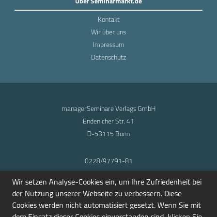
Über Seminarmarkt.de
Kontakt
Wir über uns
Impressum
Datenschutz
managerSeminare Verlags GmbH
Endenicher Str. 41
D-53115 Bonn
0228/97791-81
info@seminarmarkt.de
Wir setzen Analyse-Cookies ein, um Ihre Zufriedenheit bei
© 2001-2026
der Nutzung unserer Webseite zu verbessern. Diese
Cookies werden nicht automatisiert gesetzt. Wenn Sie mit
dem Einsatz dieser Cookies einverstanden sind, klicken Sie