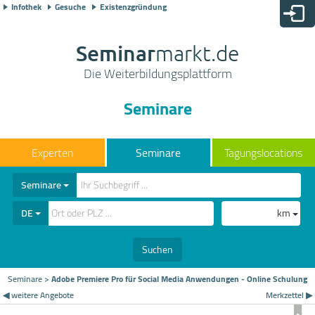
Infothek
Gesuche
Existenzgründung
Seminar
markt.de
Die Weiterbildungsplattform
Seminare
Seminare
Tagungslocations
Seminare
DE
km
Suchen
Seminare
>
Adobe Premiere Pro für Social Media Anwendungen - Online Schulung
◀ weitere Angebote
Merkzettel ▶