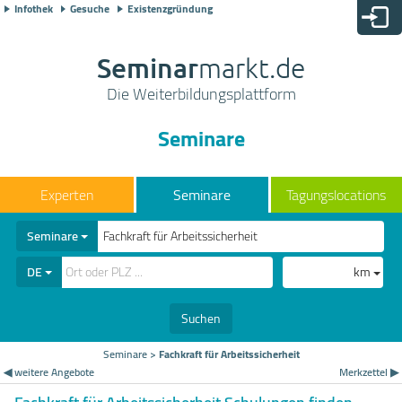
Infothek
Gesuche
Existenzgründung
Seminar
markt.de
Die Weiterbildungsplattform
Seminare
Seminare
Tagungslocations
Seminare
DE
km
Suchen
Seminare
>
Fachkraft für Arbeitssicherheit
◀ weitere Angebote
Merkzettel ▶