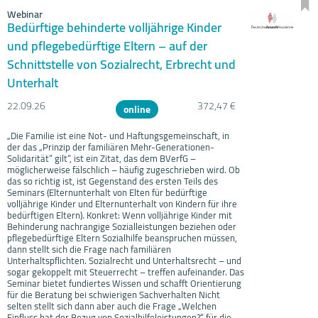
Webinar
Bedürftige behinderte volljährige Kinder
und pflegebedürftige Eltern – auf der
Schnittstelle von Sozialrecht, Erbrecht und
Unterhalt
22.09.
26
372,47 €
online
„Die Familie ist eine Not- und Haftungsgemeinschaft, in
der das „Prinzip der familiären Mehr-Generationen-
Solidarität“ gilt“, ist ein Zitat, das dem BVerfG –
möglicherweise fälschlich – häufig zugeschrieben wird. Ob
das so richtig ist, ist Gegenstand des ersten Teils des
Seminars (Elternunterhalt von Elten für bedürftige
volljährige Kinder und Elternunterhalt von Kindern für ihre
bedürftigen Eltern). Konkret: Wenn volljährige Kinder mit
Behinderung nachrangige Sozialleistungen beziehen oder
pflegebedürftige Eltern Sozialhilfe beanspruchen müssen,
dann stellt sich die Frage nach familiären
Unterhaltspflichten. Sozialrecht und Unterhaltsrecht – und
sogar gekoppelt mit Steuerrecht – treffen aufeinander. Das
Seminar bietet fundiertes Wissen und schafft Orientierung
für die Beratung bei schwierigen Sachverhalten Nicht
selten stellt sich dann aber auch die Frage „Welchen
Einfluss hat der Bezug von Sozialhilfeleistungen?“ für die