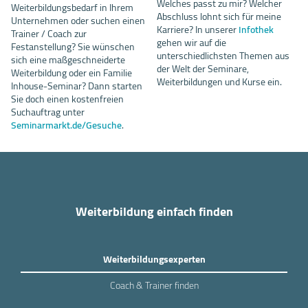
Welches passt zu mir? Welcher
Weiterbildungsbedarf in Ihrem
Abschluss lohnt sich für meine
Unternehmen oder suchen einen
Karriere? In unserer
Infothek
Trainer / Coach zur
gehen wir auf die
Festanstellung? Sie wünschen
unterschiedlichsten Themen aus
sich eine maßgeschneiderte
der Welt der Seminare,
Weiterbildung oder ein Familie
Weiterbildungen und Kurse ein.
Inhouse-Seminar? Dann starten
Sie doch einen kostenfreien
Suchauftrag unter
Seminarmarkt.de/Gesuche
.
Weiterbildung einfach finden
Weiterbildungsexperten
Coach & Trainer finden