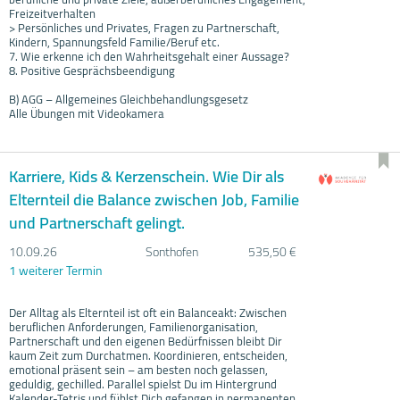
Freizeitverhalten
> Persönliches und Privates, Fragen zu Partnerschaft,
Kindern, Spannungsfeld Familie/Beruf etc.
7. Wie erkenne ich den Wahrheitsgehalt einer Aussage?
8. Positive Gesprächsbeendigung
B) AGG – Allgemeines Gleichbehandlungsgesetz
Alle Übungen mit Videokamera
Karriere, Kids & Kerzenschein. Wie Dir als
Elternteil die Balance zwischen Job, Familie
und Partnerschaft gelingt.
10.09.
26
Sonthofen
535,50 €
1 weiterer Termin
Der Alltag als Elternteil ist oft ein Balanceakt: Zwischen
beruflichen Anforderungen, Familienorganisation,
Partnerschaft und den eigenen Bedürfnissen bleibt Dir
kaum Zeit zum Durchatmen. Koordinieren, entscheiden,
emotional präsent sein – am besten noch gelassen,
geduldig, gechilled. Parallel spielst Du im Hintergrund
Kalender-Tetris und fühlst Dich gefangen in permanenten