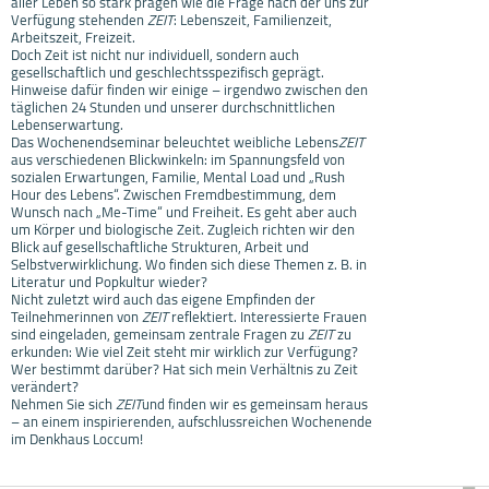
aller Leben so stark prägen wie die Frage nach der uns zur
Verfügung stehenden
ZEIT
: Lebenszeit, Familienzeit,
Arbeitszeit, Freizeit.
Doch Zeit ist nicht nur individuell, sondern auch
gesellschaftlich und geschlechtsspezifisch geprägt.
Hinweise dafür finden wir einige – irgendwo zwischen den
täglichen 24 Stunden und unserer durchschnittlichen
Lebenserwartung.
Das Wochenendseminar beleuchtet weibliche Lebens
ZEIT
aus verschiedenen Blickwinkeln: im Spannungsfeld von
sozialen Erwartungen, Familie, Mental Load und „Rush
Hour des Lebens“. Zwischen Fremdbestimmung, dem
Wunsch nach „Me-Time“ und Freiheit. Es geht aber auch
um Körper und biologische Zeit. Zugleich richten wir den
Blick auf gesellschaftliche Strukturen, Arbeit und
Selbstverwirklichung. Wo finden sich diese Themen z. B. in
Literatur und Popkultur wieder?
Nicht zuletzt wird auch das eigene Empfinden der
Teilnehmerinnen von
ZEIT
reflektiert. Interessierte Frauen
sind eingeladen, gemeinsam zentrale Fragen zu
ZEIT
zu
erkunden: Wie viel Zeit steht mir wirklich zur Verfügung?
Wer bestimmt darüber? Hat sich mein Verhältnis zu Zeit
verändert?
Nehmen Sie sich
ZEIT
und finden wir es gemeinsam heraus
– an einem inspirierenden, aufschlussreichen Wochenende
im Denkhaus Loccum!