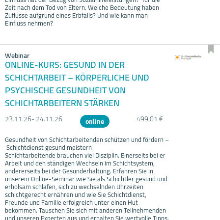
Zeit nach dem Tod von Eltern. Welche Bedeutung haben
Zuflüsse aufgrund eines Erbfalls? Und wie kann man
Einfluss nehmen?
Webinar
ONLINE-KURS: GESUND IN DER
SCHICHTARBEIT – KÖRPERLICHE UND
PSYCHISCHE GESUNDHEIT VON
SCHICHTARBEITERN STÄRKEN
23.11.
26- 24.11.
26
499,01 €
online
Gesundheit von Schichtarbeitenden schützen und fördern –
Schichtdienst gesund meistern
Schichtarbeitende brauchen viel Disziplin. Einerseits bei er
Arbeit und den ständigen Wechseln im Schichtsystem,
andererseits bei der Gesunderhaltung. Erfahren Sie in
unserem Online-Seminar wie Sie als Schichtler gesund und
erholsam schlafen, sich zu wechselnden Uhrzeiten
schichtgerecht ernähren und wie Sie Schichtdienst,
Freunde und Familie erfolgreich unter einen Hut
bekommen. Tauschen Sie sich mit anderen Teilnehmenden
und unseren Experten aus und erhalten Sie wertvolle Tipps.