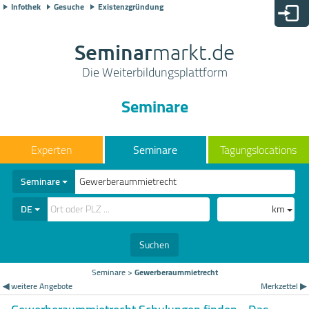
Infothek
Gesuche
Existenzgründung
Seminar
markt.de
Die Weiterbildungsplattform
Seminare
Seminare
Tagungslocations
Seminare
DE
km
Suchen
Seminare
>
Gewerberaummietrecht
◀ weitere Angebote
Merkzettel ▶