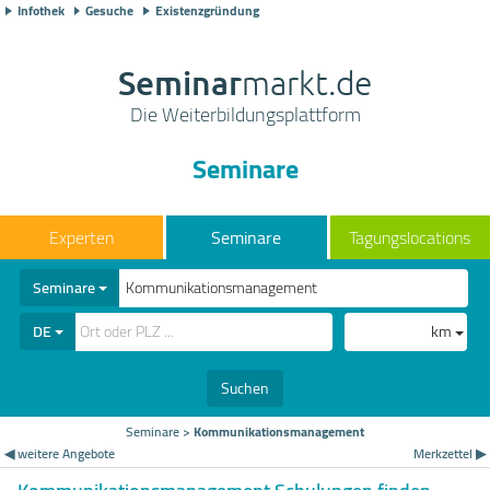
Infothek
Gesuche
Existenzgründung
Seminar
markt.de
Die Weiterbildungsplattform
Seminare
Seminare
Tagungslocations
Seminare
DE
km
Suchen
Seminare
>
Kommunikationsmanagement
◀ weitere Angebote
Merkzettel ▶