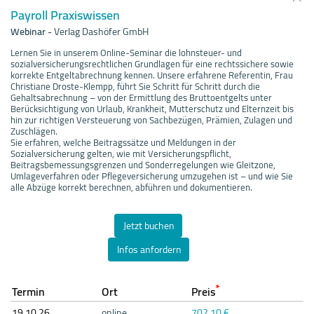
Payroll Praxiswissen
Webinar
-
Verlag Dashöfer GmbH
Lernen Sie in unserem Online-Seminar die lohnsteuer- und
sozialversicherungsrechtlichen Grundlagen für eine rechtssichere sowie
korrekte Entgeltabrechnung kennen. Unsere erfahrene Referentin, Frau
Christiane Droste-Klempp, führt Sie Schritt für Schritt durch die
Gehaltsabrechnung – von der Ermittlung des Bruttoentgelts unter
Berücksichtigung von Urlaub, Krankheit, Mutterschutz und Elternzeit bis
hin zur richtigen Versteuerung von Sachbezügen, Prämien, Zulagen und
Zuschlägen.
Sie erfahren, welche Beitragssätze und Meldungen in der
Sozialversicherung gelten, wie mit Versicherungspflicht,
Beitragsbemessungsgrenzen und Sonderregelungen wie Gleitzone,
Umlageverfahren oder Pflegeversicherung umzugehen ist – und wie Sie
alle Abzüge korrekt berechnen, abführen und dokumentieren.
Jetzt buchen
Infos anfordern
*
Termin
Ort
Preis
19.10.
26
online
702,10 €