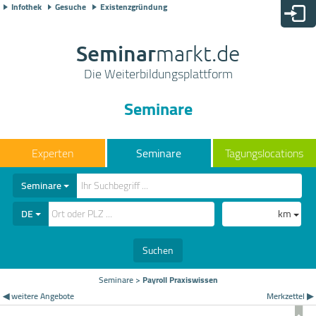
Infothek
Gesuche
Existenzgründung
Seminar
markt.de
Die Weiterbildungsplattform
Seminare
Seminare
Tagungslocations
Seminare
DE
km
Suchen
Seminare
>
Payroll Praxiswissen
◀ weitere Angebote
Merkzettel ▶