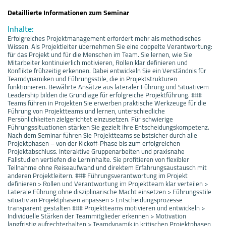
Detaillierte Informationen zum Seminar
Inhalte:
Erfolgreiches Projektmanagement erfordert mehr als methodisches
Wissen. Als Projektleiter übernehmen Sie eine doppelte Verantwortung:
für das Projekt und für die Menschen im Team. Sie lernen, wie Sie
Mitarbeiter kontinuierlich motivieren, Rollen klar definieren und
Konflikte frühzeitig erkennen. Dabei entwickeln Sie ein Verständnis für
Teamdynamiken und Führungsstile, die in Projektstrukturen
funktionieren. Bewährte Ansätze aus lateraler Führung und Situativem
Leadership bilden die Grundlage für erfolgreiche Projektführung. ###
Teams führen in Projekten Sie erwerben praktische Werkzeuge für die
Führung von Projektteams und lernen, unterschiedliche
Persönlichkeiten zielgerichtet einzusetzen. Für schwierige
Führungssituationen stärken Sie gezielt Ihre Entscheidungskompetenz.
Nach dem Seminar führen Sie Projektteams selbstsicher durch alle
Projektphasen – von der Kickoff-Phase bis zum erfolgreichen
Projektabschluss. Interaktive Gruppenarbeiten und praxisnahe
Fallstudien vertiefen die Lerninhalte. Sie profitieren von flexibler
Teilnahme ohne Reiseaufwand und direktem Erfahrungsaustausch mit
anderen Projektleitern. ### Führungsverantwortung im Projekt
definieren > Rollen und Verantwortung im Projektteam klar verteilen >
Laterale Führung ohne disziplinarische Macht einsetzen > Führungsstile
situativ an Projektphasen anpassen > Entscheidungsprozesse
transparent gestalten ### Projektteams motivieren und entwickeln >
Individuelle Stärken der Teammitglieder erkennen > Motivation
langfristig aufrechterhalten > Teamdynamik in kritischen Projektphasen