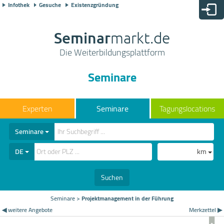
Infothek
Gesuche
Existenzgründung
Seminar
markt.de
Die Weiterbildungsplattform
Seminare
Seminare
Tagungslocations
Seminare
DE
km
Suchen
Seminare
>
Projektmanagement in der Führung
◀ weitere Angebote
Merkzettel ▶